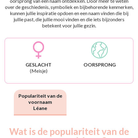
oorsprong van een naam ontdekken. Door meer te weten
over de geschiedenis, symboliek en bijbehorende kenmerken,
kunnen jullie inspiratie opdoen en een naam vinden die bij
jullie past, die jullie mooi vinden en die iets bijzonders
betekent voor jullie gezin.
GESLACHT
OORSPRONG
(Meisje)
Populariteit van de
voornaam
Léane
Wat is de populariteit van de
Nouveaux-
Année
nés