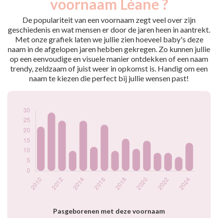
voornaam Léane ?
2009
18
2010
22
De populariteit van een voornaam zegt veel over zijn
2011
29
geschiedenis en wat mensen er door de jaren heen in aantrekt.
Met onze grafiek laten we jullie zien hoeveel baby's deze
2012
25
naam in de afgelopen jaren hebben gekregen. Zo kunnen jullie
2013
10
op een eenvoudige en visuele manier ontdekken of een naam
2014
25
trendy, zeldzaam of juist weer in opkomst is. Handig om een
2015
12
naam te kiezen die perfect bij jullie wensen past!
2016
23
2017
10
2018
16
2019
11
2020
15
2021
9
2022
9
2023
7
2024
14
Popularité du
prénom Léane par
année
Pasgeborenen met deze voornaam