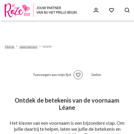
Skip
to
main
content
Breadcrumb
Home
voornamen
Léane
Toevoegen aan mijn lijst
Delen
Ontdek de betekenis van de voornaam
Léane
Het kiezen van een voornaam is een bijzondere stap. Om
jullie daarbij te helpen, laten we jullie de betekenis en