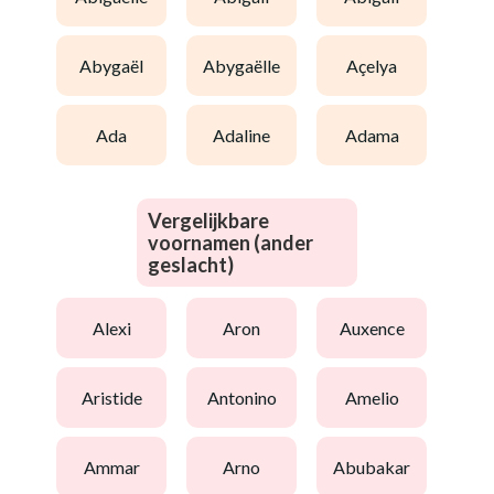
abygaël
abygaëlle
açelya
ada
adaline
adama
Vergelijkbare
voornamen (ander
geslacht)
alexi
aron
auxence
aristide
antonino
amelio
ammar
arno
abubakar