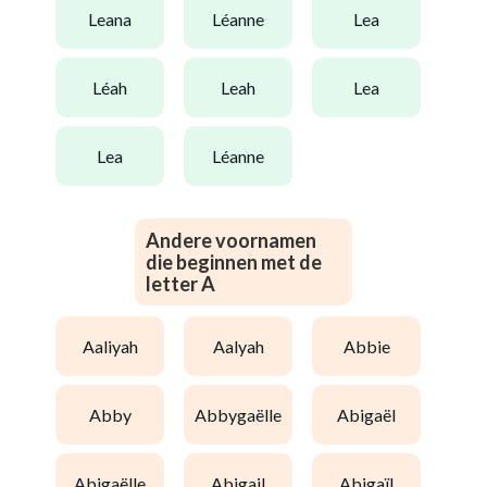
leana
léanne
lea
léah
leah
lea
lea
léanne
Andere voornamen
die beginnen met de
letter A
aaliyah
aalyah
abbie
abby
abbygaëlle
abigaël
abigaëlle
abigail
abigaïl