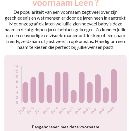
voornaam Leen ?
2009
8
2010
10
De populariteit van een voornaam zegt veel over zijn
2011
12
geschiedenis en wat mensen er door de jaren heen in aantrekt.
Met onze grafiek laten we jullie zien hoeveel baby's deze
2012
7
naam in de afgelopen jaren hebben gekregen. Zo kunnen jullie
2014
12
op een eenvoudige en visuele manier ontdekken of een naam
2016
12
trendy, zeldzaam of juist weer in opkomst is. Handig om een
2017
5
naam te kiezen die perfect bij jullie wensen past!
2018
12
2021
8
2022
11
2023
6
2024
13
Popularité du
prénom Leen par
année
Pasgeborenen met deze voornaam