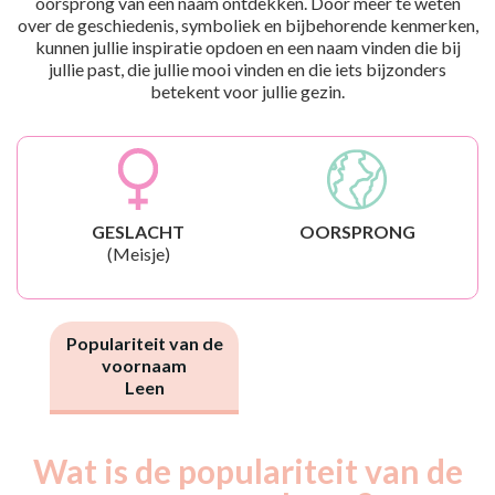
oorsprong van een naam ontdekken. Door meer te weten
over de geschiedenis, symboliek en bijbehorende kenmerken,
kunnen jullie inspiratie opdoen en een naam vinden die bij
jullie past, die jullie mooi vinden en die iets bijzonders
betekent voor jullie gezin.
GESLACHT
OORSPRONG
(Meisje)
Populariteit van de
voornaam
Leen
Wat is de populariteit van de
Nouveaux-
Année
nés