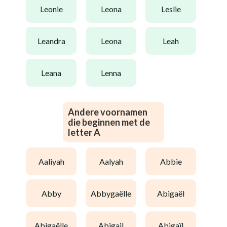
leonie
leona
leslie
leandra
leona
leah
leana
lenna
Andere voornamen
die beginnen met de
letter A
aaliyah
aalyah
abbie
abby
abbygaëlle
abigaël
abigaëlle
abigail
abigaïl