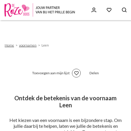
Skip
to
main
content
Breadcrumb
Home
voornamen
Leen
Toevoegen aan mijn lijst
Delen
Ontdek de betekenis van de voornaam
Leen
Het kiezen van een voornaam is een bijzondere stap. Om
jullie daarbij te helpen, laten we jullie de betekenis en