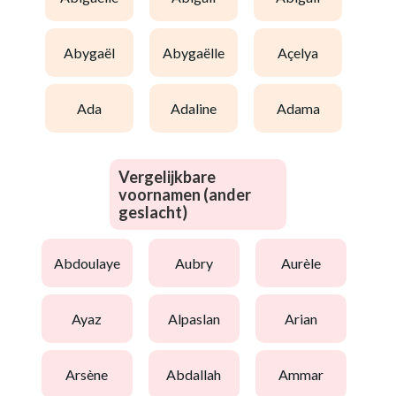
abygaël
abygaëlle
açelya
ada
adaline
adama
Vergelijkbare
voornamen (ander
geslacht)
abdoulaye
aubry
aurèle
ayaz
alpaslan
arian
arsène
abdallah
ammar