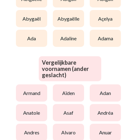
abygaël
abygaëlle
açelya
ada
adaline
adama
Vergelijkbare
voornamen (ander
geslacht)
armand
aïden
adan
anatole
asaf
andréa
andres
alvaro
anuar