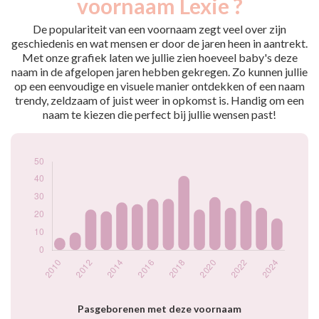
voornaam Lexie ?
2010
7
2011
10
De populariteit van een voornaam zegt veel over zijn
2012
23
geschiedenis en wat mensen er door de jaren heen in aantrekt.
Met onze grafiek laten we jullie zien hoeveel baby's deze
2013
22
naam in de afgelopen jaren hebben gekregen. Zo kunnen jullie
2014
27
op een eenvoudige en visuele manier ontdekken of een naam
2015
26
trendy, zeldzaam of juist weer in opkomst is. Handig om een
2016
29
naam te kiezen die perfect bij jullie wensen past!
2017
29
2018
42
2019
23
2020
30
2021
24
2022
28
2023
24
2024
18
Popularité du
prénom Lexie par
année
Pasgeborenen met deze voornaam