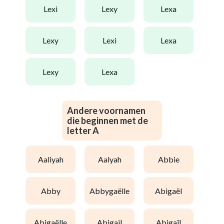
lexi
lexy
lexa
lexy
lexi
lexa
lexy
lexa
Andere voornamen
die beginnen met de
letter A
aaliyah
aalyah
abbie
abby
abbygaëlle
abigaël
abigaëlle
abigail
abigaïl