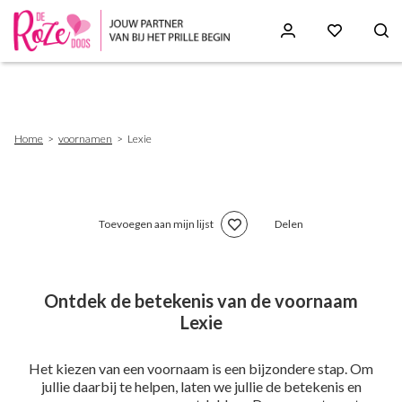
Skip
to
main
content
Breadcrumb
Home
voornamen
Lexie
Toevoegen aan mijn lijst
Delen
Ontdek de betekenis van de voornaam
Lexie
Het kiezen van een voornaam is een bijzondere stap. Om
jullie daarbij te helpen, laten we jullie de betekenis en