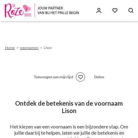
Skip
to
main
content
Breadcrumb
Home
voornamen
Lison
Toevoegen aan mijn lijst
Delen
Ontdek de betekenis van de voornaam
Lison
Het kiezen van een voornaam is een bijzondere stap. Om
jullie daarbij te helpen, laten we jullie de betekenis en