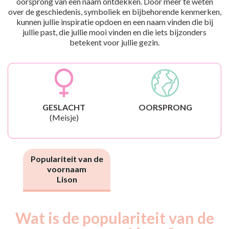
oorsprong van een naam ontdekken. Door meer te weten
over de geschiedenis, symboliek en bijbehorende kenmerken,
kunnen jullie inspiratie opdoen en een naam vinden die bij
jullie past, die jullie mooi vinden en die iets bijzonders
betekent voor jullie gezin.
GESLACHT
OORSPRONG
(Meisje)
Populariteit van de
voornaam
Lison
Wat is de populariteit van de
Nouveaux-
Année
nés