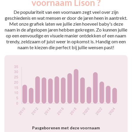
voornaam Lison ?
2009
17
2010
18
De populariteit van een voornaam zegt veel over zijn
2011
15
geschiedenis en wat mensen er door de jaren heen in aantrekt.
Met onze grafiek laten we jullie zien hoeveel baby's deze
2012
26
naam in de afgelopen jaren hebben gekregen. Zo kunnen jullie
2013
25
op een eenvoudige en visuele manier ontdekken of een naam
2014
24
trendy, zeldzaam of juist weer in opkomst is. Handig om een
2015
26
naam te kiezen die perfect bij jullie wensen past!
2016
25
2017
29
2018
33
2019
25
2020
16
2021
30
2022
21
2023
17
2024
15
Popularité du
prénom Lison par
année
Pasgeborenen met deze voornaam