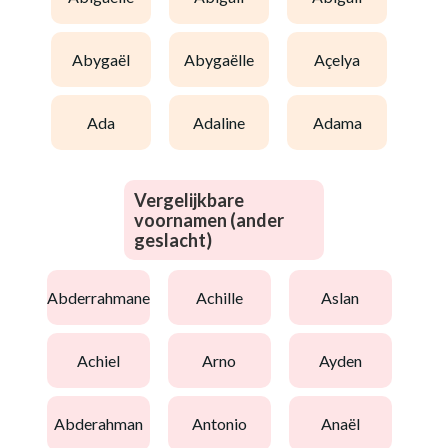
abygaël
abygaëlle
açelya
ada
adaline
adama
Vergelijkbare
voornamen (ander
geslacht)
abderrahmane
achille
aslan
achiel
arno
ayden
abderahman
antonio
anaël