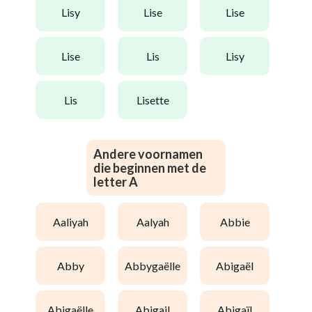
lisy
lise
lise
lise
lis
lisy
lis
lisette
Andere voornamen
die beginnen met de
letter A
aaliyah
aalyah
abbie
abby
abbygaëlle
abigaël
abigaëlle
abigail
abigaïl