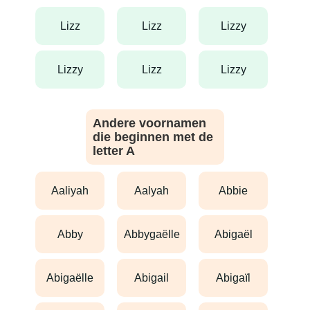
lizz
lizz
lizzy
lizzy
lizz
lizzy
Andere voornamen
die beginnen met de
letter A
aaliyah
aalyah
abbie
abby
abbygaëlle
abigaël
abigaëlle
abigail
abigaïl