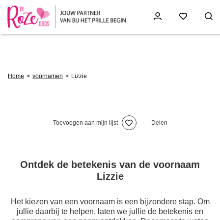
Skip
to
main
content
Breadcrumb
Home
voornamen
Lizzie
Toevoegen aan mijn lijst
Delen
Ontdek de betekenis van de voornaam
Lizzie
Het kiezen van een voornaam is een bijzondere stap. Om
jullie daarbij te helpen, laten we jullie de betekenis en