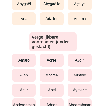
abygaël
abygaëlle
açelya
ada
adaline
adama
Vergelijkbare
voornamen (ander
geslacht)
amaro
achiel
aydin
alen
andrea
aristide
artur
abel
aymeric
abderahman
adnan
abderrahman