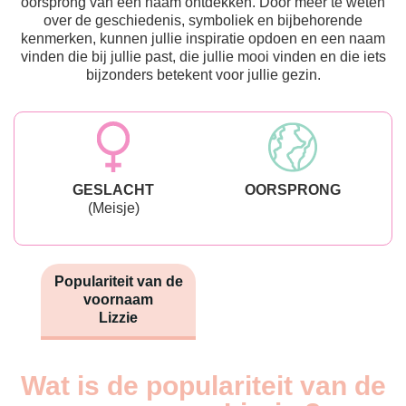
oorsprong van een naam ontdekken. Door meer te weten
over de geschiedenis, symboliek en bijbehorende
kenmerken, kunnen jullie inspiratie opdoen en een naam
vinden die bij jullie past, die jullie mooi vinden en die iets
bijzonders betekent voor jullie gezin.
GESLACHT
OORSPRONG
(Meisje)
Populariteit van de
voornaam
Lizzie
Wat is de populariteit van de
Nouveaux-
Année
nés