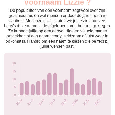
voornaam Lizzie ?
2009
7
2010
8
De populariteit van een voornaam zegt veel over zijn
2011
9
geschiedenis en wat mensen er door de jaren heen in
aantrekt. Met onze grafiek laten we jullie zien hoeveel
2012
7
baby's deze naam in de afgelopen jaren hebben gekregen.
2013
9
Zo kunnen jullie op een eenvoudige en visuele manier
2014
10
ontdekken of een naam trendy, zeldzaam of juist weer in
2015
14
opkomst is. Handig om een naam te kiezen die perfect bij
2016
14
jullie wensen past!
2017
8
2018
10
2019
17
2020
8
2021
7
2022
10
2023
11
2024
9
Popularité du
prénom Lizzie par
année