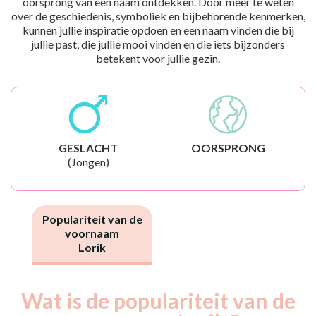
oorsprong van een naam ontdekken. Door meer te weten
over de geschiedenis, symboliek en bijbehorende kenmerken,
kunnen jullie inspiratie opdoen en een naam vinden die bij
jullie past, die jullie mooi vinden en die iets bijzonders
betekent voor jullie gezin.
GESLACHT
OORSPRONG
(Jongen)
Populariteit van de
voornaam
Lorik
Wat is de populariteit van de
Nouveaux-
Année
nés