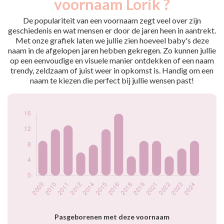
voornaam Lorik ?
2009
9
2010
12
De populariteit van een voornaam zegt veel over zijn
2011
13
geschiedenis en wat mensen er door de jaren heen in aantrekt.
Met onze grafiek laten we jullie zien hoeveel baby's deze
2012
6
naam in de afgelopen jaren hebben gekregen. Zo kunnen jullie
2014
8
op een eenvoudige en visuele manier ontdekken of een naam
2015
12
trendy, zeldzaam of juist weer in opkomst is. Handig om een
2016
16
naam te kiezen die perfect bij jullie wensen past!
2018
5
2019
9
2021
9
2022
5
2023
7
2024
9
Popularité du
prénom Lorik par
année
Pasgeborenen met deze voornaam