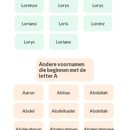
lorenzo
lorys
lorys
loriano
loris
lorenz
lorys
loriano
Andere voornamen
die beginnen met de
letter A
aaron
abbas
abdallah
abdel
abdelkader
abdellah
abderahman
abderrahman
abderrahmane