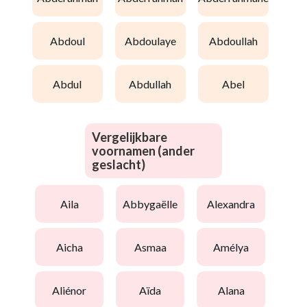
abdoul
abdoulaye
abdoullah
abdul
abdullah
abel
Vergelijkbare
voornamen (ander
geslacht)
aila
abbygaëlle
alexandra
aicha
asmaa
amélya
aliénor
aïda
alana