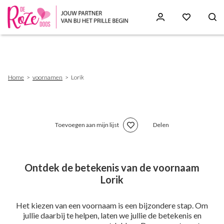
Skip
to
main
content
Breadcrumb
Home
voornamen
Lorik
Toevoegen aan mijn lijst
Delen
Ontdek de betekenis van de voornaam
Lorik
Het kiezen van een voornaam is een bijzondere stap. Om
jullie daarbij te helpen, laten we jullie de betekenis en