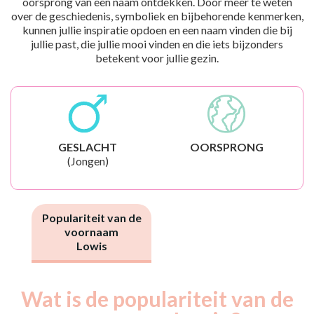
oorsprong van een naam ontdekken. Door meer te weten
over de geschiedenis, symboliek en bijbehorende kenmerken,
kunnen jullie inspiratie opdoen en een naam vinden die bij
jullie past, die jullie mooi vinden en die iets bijzonders
betekent voor jullie gezin.
GESLACHT
OORSPRONG
(Jongen)
Populariteit van de
voornaam
Lowis
Wat is de populariteit van de
Nouveaux-
Année
nés