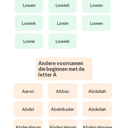
lowen
lowiek
lowen
lowiek
lowie
lowen
lowie
lowiek
Andere voornamen
die beginnen met de
letter A
aaron
abbas
abdallah
abdel
abdelkader
abdellah
abderahman
abderrahman
abderrahmane