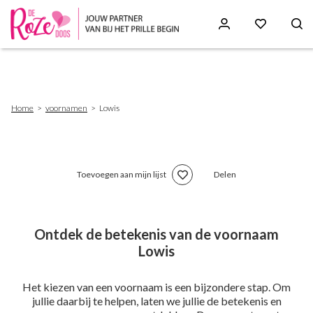
Skip
to
main
content
Breadcrumb
Home
voornamen
Lowis
Toevoegen aan mijn lijst
Delen
Ontdek de betekenis van de voornaam
Lowis
Het kiezen van een voornaam is een bijzondere stap. Om
jullie daarbij te helpen, laten we jullie de betekenis en