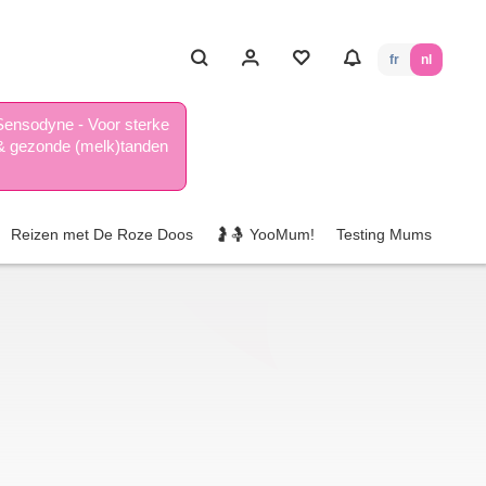
fr
nl
Sensodyne - Voor sterke
& gezonde (melk)tanden
Reizen met De Roze Doos
🤰🤱 YooMum!
Testing Mums