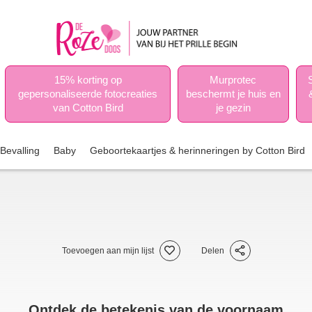
15% korting op
Murprotec
gepersonaliseerde fotocreaties
beschermt je huis en
van Cotton Bird
je gezin
Bevalling
Baby
Geboortekaartjes & herinneringen by Cotton Bird
Toevoegen aan mijn lijst
Delen
Ontdek de betekenis van de voornaam