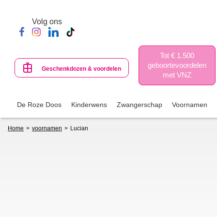
Skip
to
Volg ons
main
content
Tot € 1.500
geboortevoordelen
Geschenkdozen & voordelen
met VNZ
De Roze Doos
Kinderwens
Zwangerschap
Voornamen
Breadcrumb
Home
voornamen
Lucian