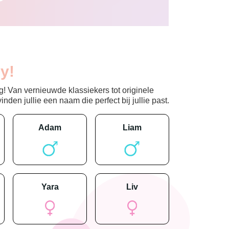
y!
! Van vernieuwde klassiekers tot originele
den jullie een naam die perfect bij jullie past.
adam
liam
yara
liv