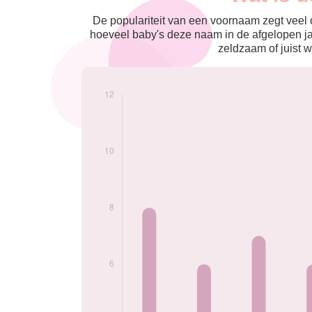
nés
2009
8
De populariteit van een voornaam zegt veel o
2010
6
hoeveel baby's deze naam in de afgelopen j
2011
7
zeldzaam of juist w
2013
6
2014
7
2016
12
2017
7
2019
6
2020
6
2021
6
2022
7
2023
8
2024
7
Popularité du
prénom Lucian par
année