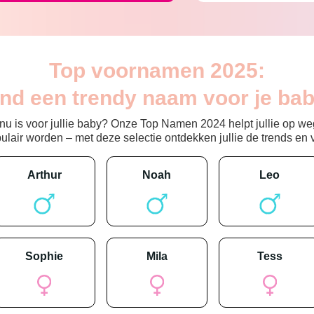
Top voornamen 2025:
ind een trendy naam voor je bab
 is voor jullie baby? Onze Top Namen 2024 helpt jullie op weg
ir worden – met deze selectie ontdekken jullie de trends en vin
arthur
noah
leo
sophie
mila
tess