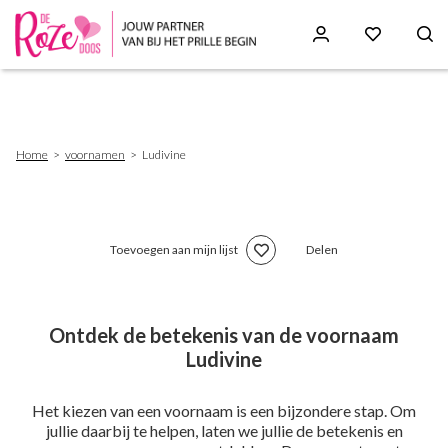
Skip
to
main
content
Breadcrumb
Home
voornamen
Ludivine
Toevoegen aan mijn lijst
Delen
Ontdek de betekenis van de voornaam
Ludivine
Het kiezen van een voornaam is een bijzondere stap. Om
jullie daarbij te helpen, laten we jullie de betekenis en