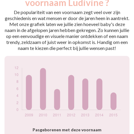
voornaam Ludivine ?
2009
10
2010
12
De populariteit van een voornaam zegt veel over zijn
2011
6
geschiedenis en wat mensen er door de jaren heen in aantrekt.
Met onze grafiek laten we jullie zien hoeveel baby's deze
2012
10
naam in de afgelopen jaren hebben gekregen. Zo kunnen jullie
2013
9
op een eenvoudige en visuele manier ontdekken of een naam
2014
9
trendy, zeldzaam of juist weer in opkomst is. Handig om een
2015
5
naam te kiezen die perfect bij jullie wensen past!
Popularité du
prénom Ludivine
par année
Pasgeborenen met deze voornaam