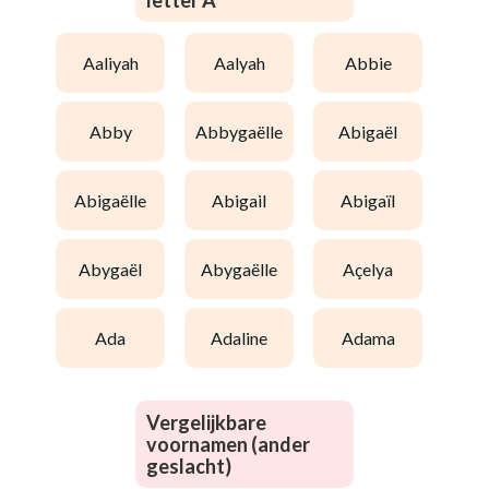
letter A
aaliyah
aalyah
abbie
abby
abbygaëlle
abigaël
abigaëlle
abigail
abigaïl
abygaël
abygaëlle
açelya
ada
adaline
adama
Vergelijkbare
voornamen (ander
geslacht)