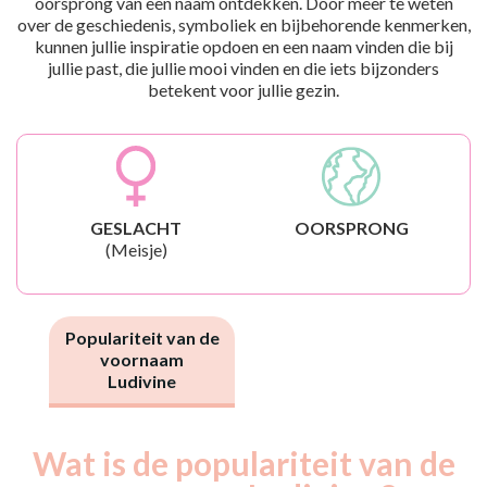
oorsprong van een naam ontdekken. Door meer te weten
over de geschiedenis, symboliek en bijbehorende kenmerken,
kunnen jullie inspiratie opdoen en een naam vinden die bij
jullie past, die jullie mooi vinden en die iets bijzonders
betekent voor jullie gezin.
GESLACHT
OORSPRONG
(Meisje)
Populariteit van de
voornaam
Ludivine
Wat is de populariteit van de
Nouveaux-
Année
nés