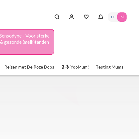
fr
nl
Sensodyne - Voor sterke
& gezonde (melk)tanden
Reizen met De Roze Doos
🤰🤱 YooMum!
Testing Mums