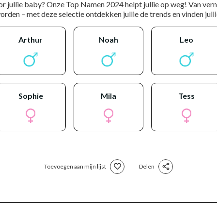
or jullie baby? Onze Top Namen 2024 helpt jullie op weg! Van ver
rden – met deze selectie ontdekken jullie de trends en vinden jullie
arthur
noah
leo
sophie
mila
tess
Toevoegen aan mijn lijst
Delen