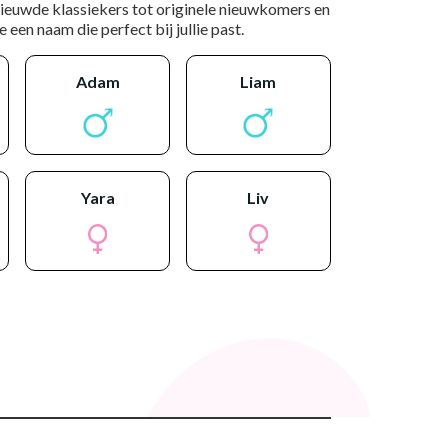
nieuwde klassiekers tot originele nieuwkomers en
 een naam die perfect bij jullie past.
adam
liam
yara
liv