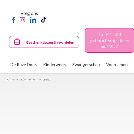
Skip
to
Volg ons
main
content
Tot € 1.500
geboortevoordelen
Geschenkdozen & voordelen
met VNZ
De Roze Doos
Kinderwens
Zwangerschap
Voornamen
Breadcrumb
Home
voornamen
Lyzio