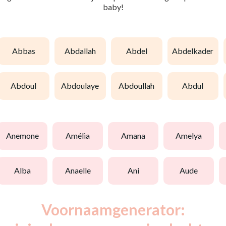
baby!
abbas
abdallah
abdel
abdelkader
abdoul
abdoulaye
abdoullah
abdul
anemone
amélia
amana
amelya
alba
anaelle
ani
aude
Voornaamgenerator: