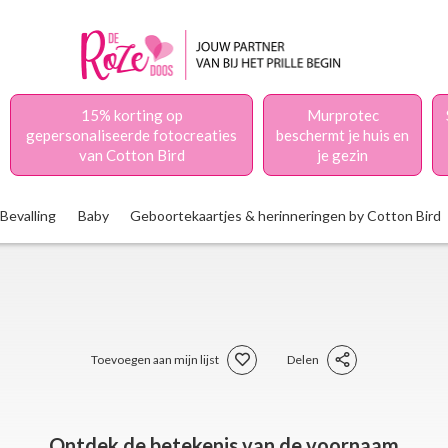
15% korting op
Murprotec
gepersonaliseerde fotocreaties
beschermt je huis en
van Cotton Bird
je gezin
Bevalling
Baby
Geboortekaartjes & herinneringen by Cotton Bird
Toevoegen aan mijn lijst
Delen
Ontdek de betekenis van de voornaam