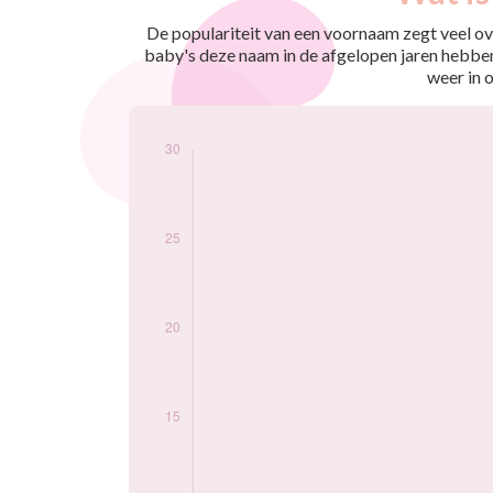
nés
2020
9
De populariteit van een voornaam zegt veel ove
2022
6
baby's deze naam in de afgelopen jaren hebben
2023
18
weer in 
2024
28
Popularité du
prénom Lyzio par
année