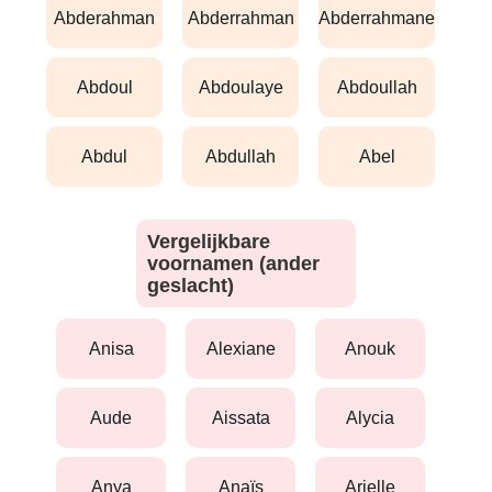
abderahman
abderrahman
abderrahmane
abdoul
abdoulaye
abdoullah
abdul
abdullah
abel
Vergelijkbare
voornamen (ander
geslacht)
anisa
alexiane
anouk
aude
aissata
alycia
anya
anaïs
arielle