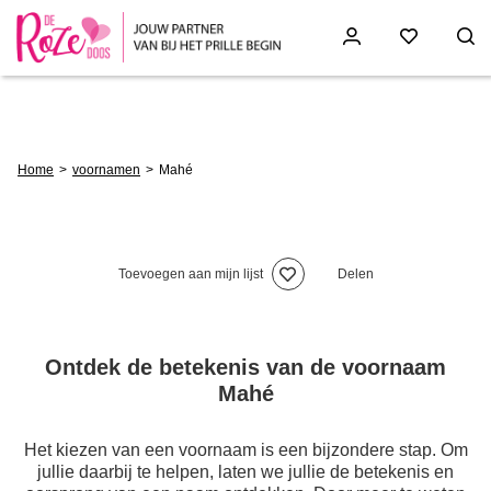
Skip
to
main
content
Breadcrumb
Home
voornamen
Mahé
Toevoegen aan mijn lijst
Delen
Ontdek de betekenis van de voornaam
Mahé
Het kiezen van een voornaam is een bijzondere stap. Om
jullie daarbij te helpen, laten we jullie de betekenis en