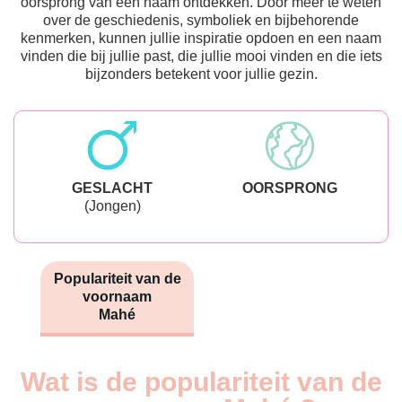
oorsprong van een naam ontdekken. Door meer te weten
over de geschiedenis, symboliek en bijbehorende
kenmerken, kunnen jullie inspiratie opdoen en een naam
vinden die bij jullie past, die jullie mooi vinden en die iets
bijzonders betekent voor jullie gezin.
GESLACHT
OORSPRONG
(Jongen)
Populariteit van de
voornaam
Mahé
Wat is de populariteit van de
Nouveaux-
Année
nés