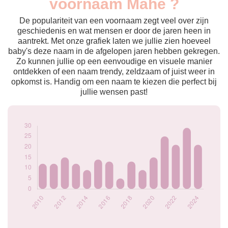
voornaam Mahé ?
2010
12
2011
12
De populariteit van een voornaam zegt veel over zijn
2012
15
geschiedenis en wat mensen er door de jaren heen in
aantrekt. Met onze grafiek laten we jullie zien hoeveel
2013
12
baby's deze naam in de afgelopen jaren hebben gekregen.
2014
9
Zo kunnen jullie op een eenvoudige en visuele manier
2015
14
ontdekken of een naam trendy, zeldzaam of juist weer in
2016
13
opkomst is. Handig om een naam te kiezen die perfect bij
2017
5
jullie wensen past!
2018
13
2019
9
2020
15
2021
25
2022
21
2023
29
2024
21
Popularité du
prénom Mahé par
année