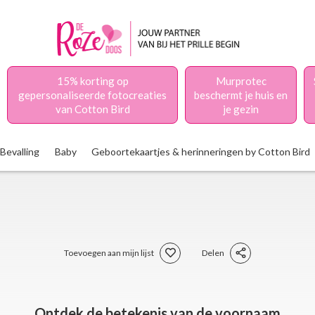
15% korting op
Murprotec
gepersonaliseerde fotocreaties
beschermt je huis en
van Cotton Bird
je gezin
Bevalling
Baby
Geboortekaartjes & herinneringen by Cotton Bird
Toevoegen aan mijn lijst
Delen
Ontdek de betekenis van de voornaam