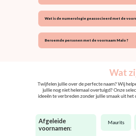
Wat is de numerologie geassocieerd met de voor
Beroemde personen met de voornaam Malo ?
Wat zi
Twijfelen jullie over de perfecte naam? Wij hel
jullie nog niet helemaal overtuigd? Onze selec
ideeën te verbreden zonder jullie smaak uit het
Afgeleide
maurits
voornamen: