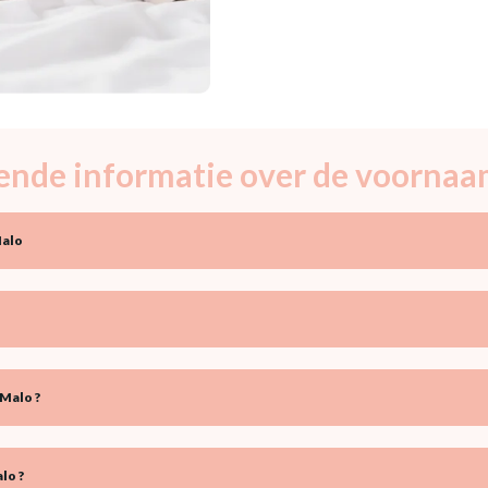
ende informatie over de voornaa
Malo
Malo ?
lo ?