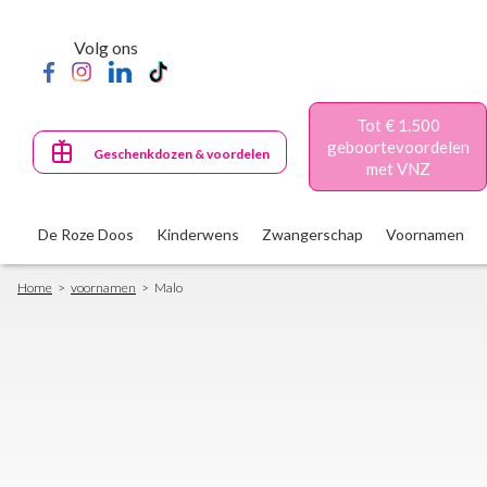
Skip
to
Volg ons
main
content
Tot € 1.500
geboortevoordelen
Geschenkdozen & voordelen
met VNZ
De Roze Doos
Kinderwens
Zwangerschap
Voornamen
Breadcrumb
Home
voornamen
Malo