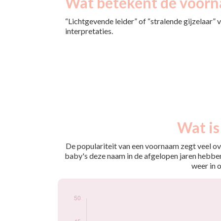
Wat betekent de voorn
“Lichtgevende leider” of “stralende gijzelaar” 
interpretaties.
Nouveaux-
Wat is
Année
nés
2009
13
De populariteit van een voornaam zegt veel ove
2010
12
baby's deze naam in de afgelopen jaren hebben
2011
11
weer in 
2012
23
2013
17
2014
20
2015
19
2016
24