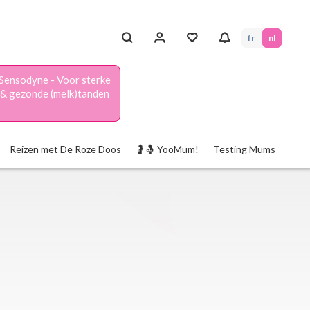
fr
nl
Sensodyne - Voor sterke
& gezonde (melk)tanden
Reizen met De Roze Doos
🤰🤱 YooMum!
Testing Mums