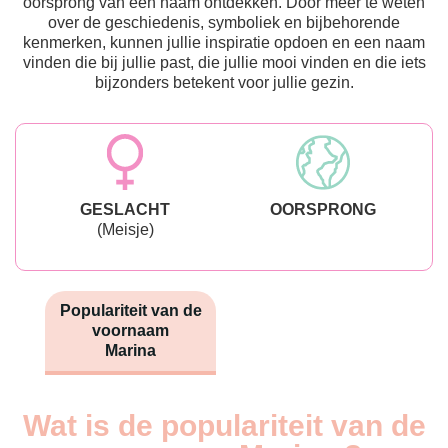
oorsprong van een naam ontdekken. Door meer te weten
over de geschiedenis, symboliek en bijbehorende
kenmerken, kunnen jullie inspiratie opdoen en een naam
vinden die bij jullie past, die jullie mooi vinden en die iets
bijzonders betekent voor jullie gezin.
GESLACHT
OORSPRONG
(Meisje)
Populariteit van de
voornaam
Marina
Wat is de populariteit van de
Nouveaux-
Année
nés