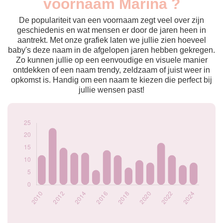
voornaam Marina ?
2009
11
2010
12
De populariteit van een voornaam zegt veel over zijn
2011
23
geschiedenis en wat mensen er door de jaren heen in
aantrekt. Met onze grafiek laten we jullie zien hoeveel
2012
15
baby's deze naam in de afgelopen jaren hebben gekregen.
2013
13
Zo kunnen jullie op een eenvoudige en visuele manier
2014
13
ontdekken of een naam trendy, zeldzaam of juist weer in
2015
6
opkomst is. Handig om een naam te kiezen die perfect bij
2016
14
jullie wensen past!
2017
12
2018
7
2019
10
2020
9
2021
17
2022
12
2023
8
2024
9
Popularité du
prénom Marina par
année