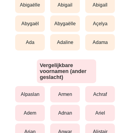
abigaëlle
abigail
abigaïl
abygaël
abygaëlle
açelya
ada
adaline
adama
Vergelijkbare
voornamen (ander
geslacht)
alpaslan
armen
achraf
adem
adnan
ariel
arian
anwar
alistair