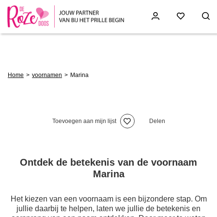
Skip
to
main
content
Breadcrumb
Home
voornamen
Marina
Toevoegen aan mijn lijst
Delen
Ontdek de betekenis van de voornaam
Marina
Het kiezen van een voornaam is een bijzondere stap. Om
jullie daarbij te helpen, laten we jullie de betekenis en