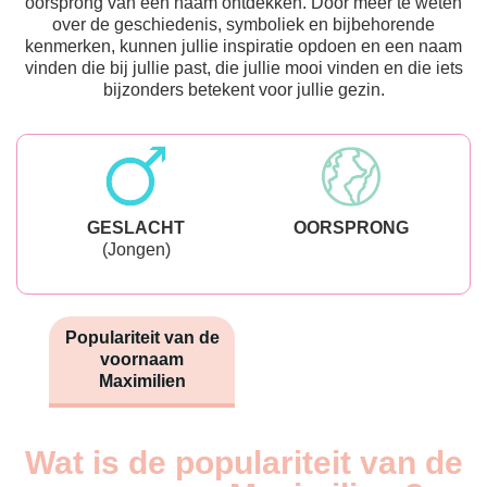
oorsprong van een naam ontdekken. Door meer te weten
over de geschiedenis, symboliek en bijbehorende
kenmerken, kunnen jullie inspiratie opdoen en een naam
vinden die bij jullie past, die jullie mooi vinden en die iets
bijzonders betekent voor jullie gezin.
GESLACHT
OORSPRONG
(Jongen)
Populariteit van de
voornaam
Maximilien
Wat is de populariteit van de
Nouveaux-
Année
nés