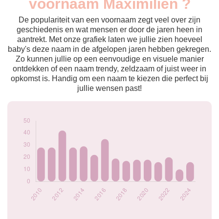
voornaam Maximilien ?
2009
26
2010
28
De populariteit van een voornaam zegt veel over zijn
2011
28
geschiedenis en wat mensen er door de jaren heen in
aantrekt. Met onze grafiek laten we jullie zien hoeveel
2012
42
baby's deze naam in de afgelopen jaren hebben gekregen.
2013
28
Zo kunnen jullie op een eenvoudige en visuele manier
2014
29
ontdekken of een naam trendy, zeldzaam of juist weer in
2015
22
opkomst is. Handig om een naam te kiezen die perfect bij
2016
35
jullie wensen past!
2017
19
2018
17
2019
18
2020
18
2021
16
2022
20
2023
10
2024
16
Popularité du
prénom Maximilien
par année