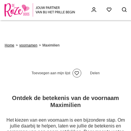
Skip
to
main
content
Breadcrumb
Home
voornamen
Maximilien
Toevoegen aan mijn lijst
Delen
Ontdek de betekenis van de voornaam
Maximilien
Het kiezen van een voornaam is een bijzondere stap. Om
jullie daarbij te helpen, laten we jullie de betekenis en