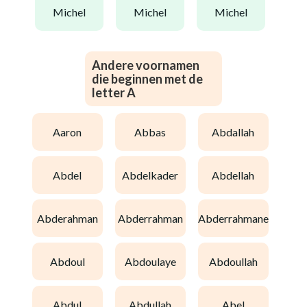
michel
michel
michel
Andere voornamen
die beginnen met de
letter A
aaron
abbas
abdallah
abdel
abdelkader
abdellah
abderahman
abderrahman
abderrahmane
abdoul
abdoulaye
abdoullah
abdul
abdullah
abel