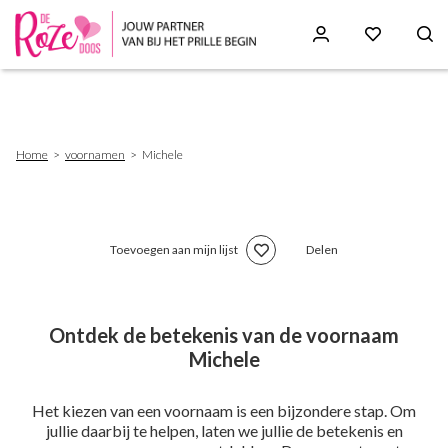
Skip
to
main
content
Breadcrumb
Home
voornamen
Michele
Toevoegen aan mijn lijst
Delen
Ontdek de betekenis van de voornaam
Michele
Het kiezen van een voornaam is een bijzondere stap. Om
jullie daarbij te helpen, laten we jullie de betekenis en