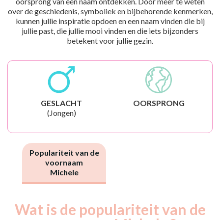
oorsprong van een naam ontdekken. Door meer te weten
over de geschiedenis, symboliek en bijbehorende kenmerken,
kunnen jullie inspiratie opdoen en een naam vinden die bij
jullie past, die jullie mooi vinden en die iets bijzonders
betekent voor jullie gezin.
GESLACHT
OORSPRONG
(Jongen)
Populariteit van de
voornaam
Michele
Wat is de populariteit van de
Nouveaux-
Année
nés