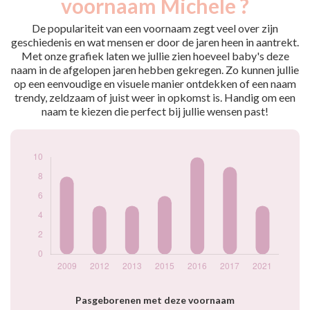
voornaam Michele ?
2009
8
2012
5
De populariteit van een voornaam zegt veel over zijn
2013
5
geschiedenis en wat mensen er door de jaren heen in aantrekt.
Met onze grafiek laten we jullie zien hoeveel baby's deze
2015
6
naam in de afgelopen jaren hebben gekregen. Zo kunnen jullie
2016
10
op een eenvoudige en visuele manier ontdekken of een naam
2017
9
trendy, zeldzaam of juist weer in opkomst is. Handig om een
2021
5
naam te kiezen die perfect bij jullie wensen past!
Popularité du
prénom Michele
par année
Pasgeborenen met deze voornaam