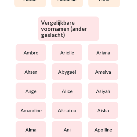
Vergelijkbare
voornamen (ander
geslacht)
ambre
arielle
ariana
ahsen
abygaël
amelya
ange
alice
asiyah
amandine
aïssatou
aisha
alma
ani
apolline