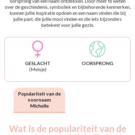
oorsprong van een naam ontdekken. Door meer te weten
over de geschiedenis, symboliek en bijbehorende kenmerken,
kunnen jullie inspiratie opdoen en een naam vinden die bij
jullie past, die jullie mooi vinden en die iets bijzonders
betekent voor jullie gezin.
GESLACHT
OORSPRONG
(Meisje)
Populariteit van de
voornaam
Michelle
Wat is de populariteit van de
Nouveaux-
Année
nés