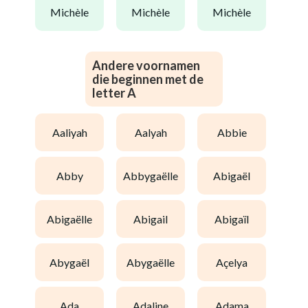
michèle
michèle
michèle
Andere voornamen
die beginnen met de
letter A
aaliyah
aalyah
abbie
abby
abbygaëlle
abigaël
abigaëlle
abigail
abigaïl
abygaël
abygaëlle
açelya
ada
adaline
adama