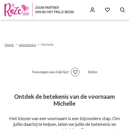
Skip
to
main
content
Breadcrumb
Home
voornamen
Michelle
Toevoegen aan mijn lijst
Delen
Ontdek de betekenis van de voornaam
Michelle
Het kiezen van een voornaam is een bijzondere stap. Om
jullie daarbij te helpen, laten we jullie de betekenis en