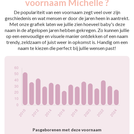
voornaam Michelle ?
2009
70
2010
53
De populariteit van een voornaam zegt veel over zijn
2011
37
geschiedenis en wat mensen er door de jaren heen in aantrekt.
Met onze grafiek laten we jullie zien hoeveel baby's deze
2012
43
naam in de afgelopen jaren hebben gekregen. Zo kunnen jullie
2013
30
op een eenvoudige en visuele manier ontdekken of een naam
2014
36
trendy, zeldzaam of juist weer in opkomst is. Handig om een
2015
34
naam te kiezen die perfect bij jullie wensen past!
2016
23
2017
33
2018
30
2019
38
2020
35
2021
27
2022
40
2023
31
2024
25
Popularité du
prénom Michelle
par année
Pasgeborenen met deze voornaam