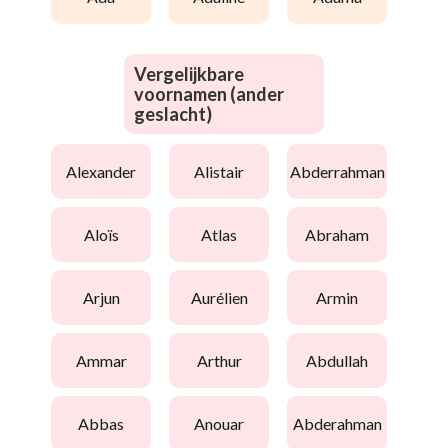
Vergelijkbare
voornamen (ander
geslacht)
alexander
alistair
abderrahman
aloïs
atlas
abraham
arjun
aurélien
armin
ammar
arthur
abdullah
abbas
anouar
abderahman