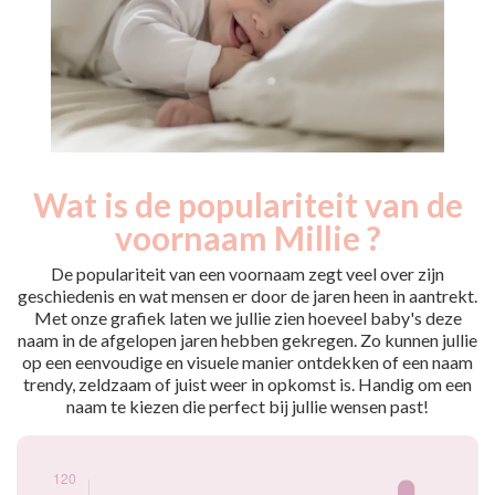
Wat is de populariteit van de
Nouveaux-
Année
nés
voornaam Millie ?
2009
8
2010
7
De populariteit van een voornaam zegt veel over zijn
2011
6
geschiedenis en wat mensen er door de jaren heen in aantrekt.
Met onze grafiek laten we jullie zien hoeveel baby's deze
2012
9
naam in de afgelopen jaren hebben gekregen. Zo kunnen jullie
2013
11
op een eenvoudige en visuele manier ontdekken of een naam
2014
14
trendy, zeldzaam of juist weer in opkomst is. Handig om een
2015
7
naam te kiezen die perfect bij jullie wensen past!
2016
10
2017
29
2018
34
2019
31