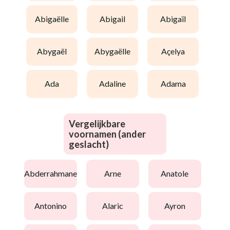
abigaëlle
abigail
abigaïl
abygaël
abygaëlle
açelya
ada
adaline
adama
Vergelijkbare
voornamen (ander
geslacht)
abderrahmane
arne
anatole
antonino
alaric
ayron