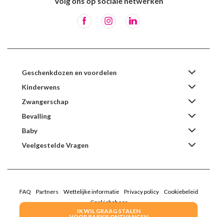
Volg ons op sociale netwerken
Geschenkdozen en voordelen
Kinderwens
Zwangerschap
Bevalling
Baby
Veelgestelde Vragen
FAQ
Partners
Wettelijke informatie
Privacy policy
Cookiebeleid
Cookiebeheer
IK WIL GRAAG STALEN
VOOR BABY'S ONTVANGEN