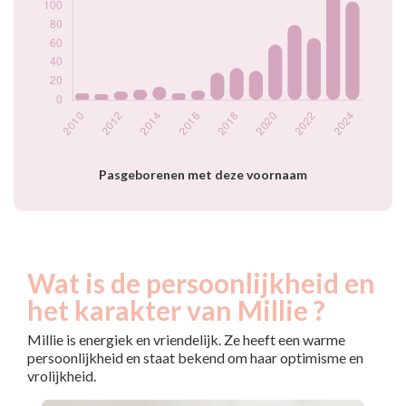
2020
59
2021
80
2022
66
2023
120
2024
105
Popularité du
prénom Millie par
année
Pasgeborenen met deze voornaam
Wat is de persoonlijkheid en
het karakter van Millie ?
Millie is energiek en vriendelijk. Ze heeft een warme
persoonlijkheid en staat bekend om haar optimisme en
vrolijkheid.