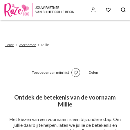
Skip
to
main
content
Breadcrumb
Home
voornamen
Millie
Toevoegen aan mijn lijst
Delen
Ontdek de betekenis van de voornaam
Millie
Het kiezen van een voornaam is een bijzondere stap. Om
jullie daarbij te helpen, laten we jullie de betekenis en