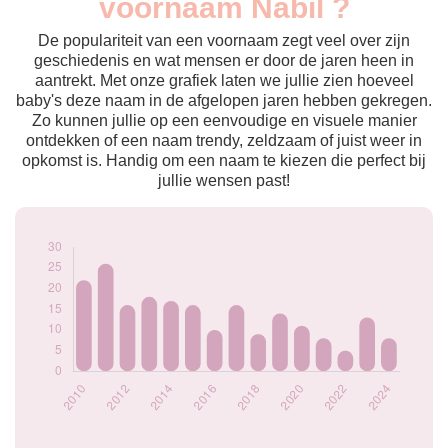
voornaam Nabil ?
2009
24
2010
22
De populariteit van een voornaam zegt veel over zijn
2011
26
geschiedenis en wat mensen er door de jaren heen in
aantrekt. Met onze grafiek laten we jullie zien hoeveel
2012
16
baby's deze naam in de afgelopen jaren hebben gekregen.
2013
18
Zo kunnen jullie op een eenvoudige en visuele manier
2014
17
ontdekken of een naam trendy, zeldzaam of juist weer in
2015
16
opkomst is. Handig om een naam te kiezen die perfect bij
2016
10
jullie wensen past!
2017
16
2018
9
2019
14
2020
11
2021
8
2022
5
2023
13
2024
8
Popularité du
prénom Nabil par
année