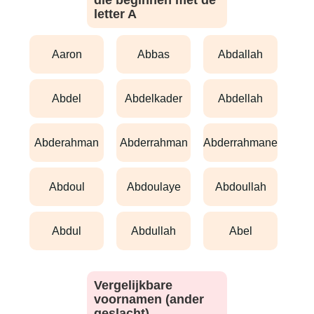
die beginnen met de
letter A
aaron
abbas
abdallah
abdel
abdelkader
abdellah
abderahman
abderrahman
abderrahmane
abdoul
abdoulaye
abdoullah
abdul
abdullah
abel
Vergelijkbare
voornamen (ander
geslacht)