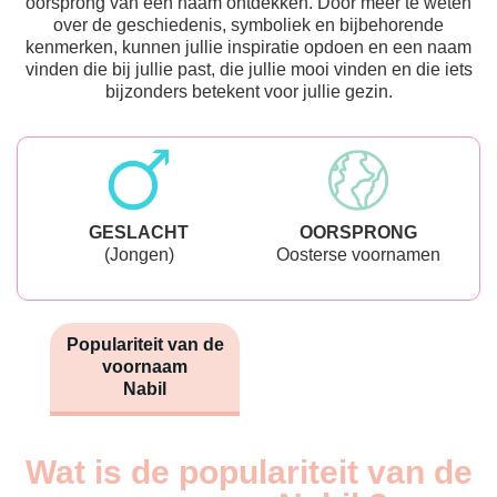
oorsprong van een naam ontdekken. Door meer te weten
over de geschiedenis, symboliek en bijbehorende
kenmerken, kunnen jullie inspiratie opdoen en een naam
vinden die bij jullie past, die jullie mooi vinden en die iets
bijzonders betekent voor jullie gezin.
GESLACHT
OORSPRONG
(Jongen)
Oosterse voornamen
Populariteit van de
voornaam
Nabil
Wat is de populariteit van de
Nouveaux-
Année
nés