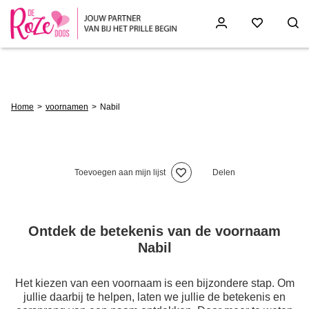
Skip
to
main
content
Breadcrumb
Home
voornamen
Nabil
Toevoegen aan mijn lijst
Delen
Ontdek de betekenis van de voornaam
Nabil
Het kiezen van een voornaam is een bijzondere stap. Om
jullie daarbij te helpen, laten we jullie de betekenis en