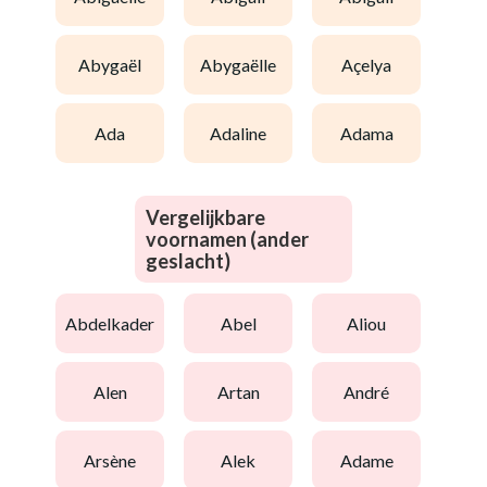
abygaël
abygaëlle
açelya
ada
adaline
adama
Vergelijkbare
voornamen (ander
geslacht)
abdelkader
abel
aliou
alen
artan
andré
arsène
alek
adame