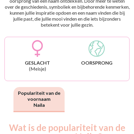
oorsprong van een naam ontdekken. Door meer te weten
over de geschiedenis, symboliek en bijbehorende kenmerken,
kunnen jullie inspiratie opdoen en een naam vinden die bij
jullie past, die jullie mooi vinden en die iets bijzonders
betekent voor jullie gezin.
GESLACHT
OORSPRONG
(Meisje)
Populariteit van de
voornaam
Naila
Wat is de populariteit van de
Nouveaux-
Année
nés