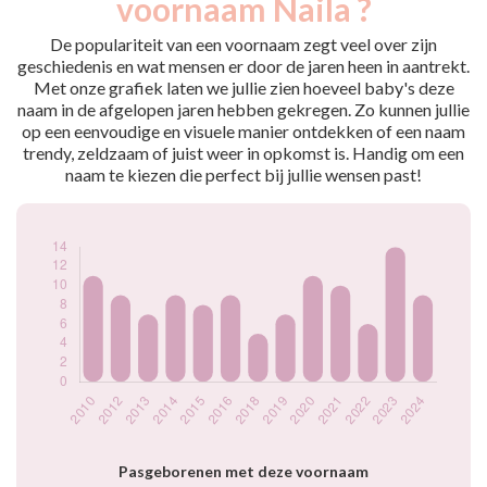
voornaam Naila ?
2010
11
2012
9
De populariteit van een voornaam zegt veel over zijn
2013
7
geschiedenis en wat mensen er door de jaren heen in aantrekt.
Met onze grafiek laten we jullie zien hoeveel baby's deze
2014
9
naam in de afgelopen jaren hebben gekregen. Zo kunnen jullie
2015
8
op een eenvoudige en visuele manier ontdekken of een naam
2016
9
trendy, zeldzaam of juist weer in opkomst is. Handig om een
2018
5
naam te kiezen die perfect bij jullie wensen past!
2019
7
2020
11
2021
10
2022
6
2023
14
2024
9
Popularité du
prénom Naila par
année
Pasgeborenen met deze voornaam