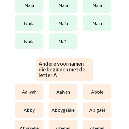
naïa
naia
naia
naïla
naïa
naia
naïla
naïs
Andere voornamen
die beginnen met de
letter A
aaliyah
aalyah
abbie
abby
abbygaëlle
abigaël
abigaëlle
abigail
abigaïl