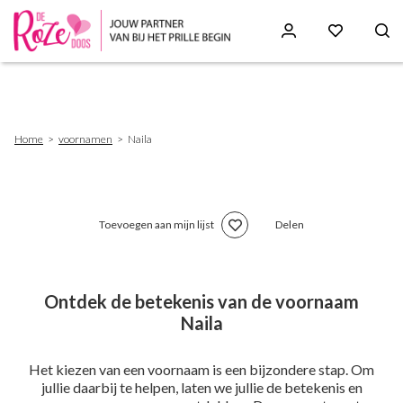
Skip
to
main
content
Breadcrumb
Home
voornamen
Naila
Toevoegen aan mijn lijst
Delen
Ontdek de betekenis van de voornaam
Naila
Het kiezen van een voornaam is een bijzondere stap. Om
jullie daarbij te helpen, laten we jullie de betekenis en