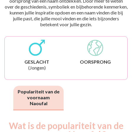
oorsprong van een naam ontdekken. Door meer te weten
over de geschiedenis, symboliek en bijbehorende kenmerken,
kunnen jullie inspiratie opdoen en een naam vinden die bij
jullie past, die jullie mooi vinden en die iets bijzonders
betekent voor jullie gezin.
GESLACHT
OORSPRONG
(Jongen)
Populariteit van de
voornaam
Naoufal
Wat is de populariteit van de
Nouveaux-
Année
nés