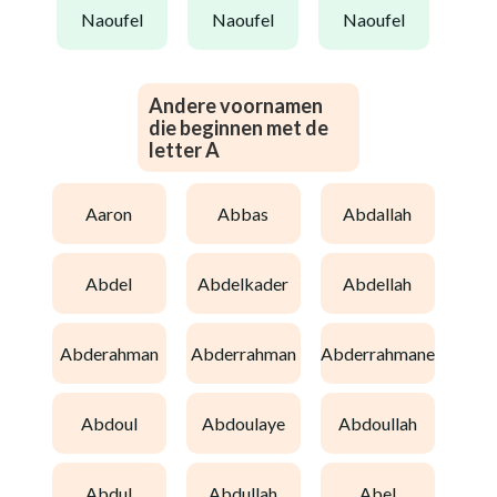
naoufel
naoufel
naoufel
Andere voornamen
die beginnen met de
letter A
aaron
abbas
abdallah
abdel
abdelkader
abdellah
abderahman
abderrahman
abderrahmane
abdoul
abdoulaye
abdoullah
abdul
abdullah
abel