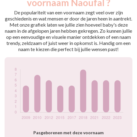
voornaam Naoufal ?
2009
5
2010
7
De populariteit van een voornaam zegt veel over zijn
2012
6
geschiedenis en wat mensen er door de jaren heen in aantrekt.
Met onze grafiek laten we jullie zien hoeveel baby's deze
2015
5
naam in de afgelopen jaren hebben gekregen. Zo kunnen jullie
2017
5
op een eenvoudige en visuele manier ontdekken of een naam
2018
8
trendy, zeldzaam of juist weer in opkomst is. Handig om een
2021
6
naam te kiezen die perfect bij jullie wensen past!
2022
6
2023
6
Popularité du
prénom Naoufal
par année
Pasgeborenen met deze voornaam