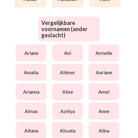
Vergelijkbare
voornamen (ander
geslacht)
ariane
ani
armelle
amalia
aliénor
auriane
arianna
alixe
amel
almas
azélya
anne
aitana
aïssata
alina