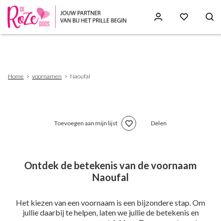
Skip
to
main
content
Breadcrumb
Home
voornamen
Naoufal
Toevoegen aan mijn lijst
Delen
Ontdek de betekenis van de voornaam
Naoufal
Het kiezen van een voornaam is een bijzondere stap. Om
jullie daarbij te helpen, laten we jullie de betekenis en