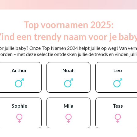
Top voornamen 2025:
ind een trendy naam voor je bab
or jullie baby? Onze Top Namen 2024 helpt jullie op weg! Van ver
rden – met deze selectie ontdekken jullie de trends en vinden jullie
arthur
noah
leo
sophie
mila
tess