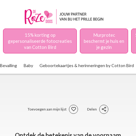
15% korting op
Murprotec
gepersonaliseerde fotocreaties
beschermt je huis en
van Cotton Bird
je gezin
Bevalling
Baby
Geboortekaartjes & herinneringen by Cotton Bird
Toevoegen aan mijn lijst
Delen
Ontdek de betekenis van de voornaam