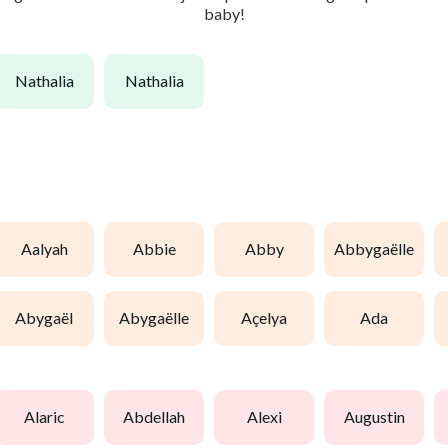
baby!
nathalia
nathalia
aalyah
abbie
abby
abbygaëlle
abygaël
abygaëlle
açelya
ada
alaric
abdellah
alexi
augustin