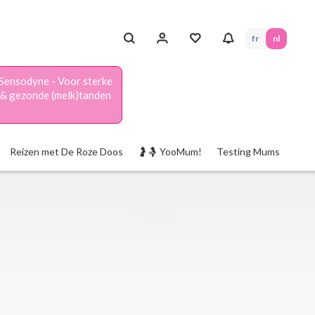
fr
nl
Sensodyne - Voor sterke
& gezonde (melk)tanden
Reizen met De Roze Doos
🤰🤱 YooMum!
Testing Mums