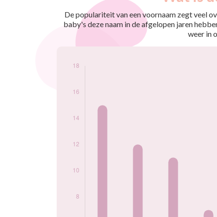
nés
2009
15
De populariteit van een voornaam zegt veel ove
2010
12
baby's deze naam in de afgelopen jaren hebben
2011
11
weer in 
2012
7
2013
7
2014
7
2015
17
2016
10
2017
7
2018
12
2019
12
2021
8
2022
6
2024
6
Popularité du
prénom Nathalie
par année