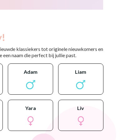
y!
nieuwde klassiekers tot originele nieuwkomers en
 een naam die perfect bij jullie past.
adam
liam
yara
liv