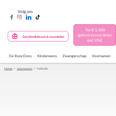
Skip
to
Volg ons
main
content
Tot € 1.500
geboortevoordelen
Geschenkdozen & voordelen
met VNZ
De Roze Doos
Kinderwens
Zwangerschap
Voornamen
Breadcrumb
Home
voornamen
Nathalie