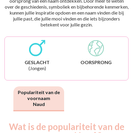
oorsprong van een naam ontdekken. Door meer te weten
over de geschiedenis, symboliek en bijbehorende kenmerken,
kunnen jullie inspiratie opdoen en een naam vinden die bij
jullie past, die jullie mooi vinden en die iets bijzonders
betekent voor jullie gezin.
GESLACHT
OORSPRONG
(Jongen)
Populariteit van de
voornaam
Naud
Wat is de populariteit van de
Nouveaux-
Année
nés