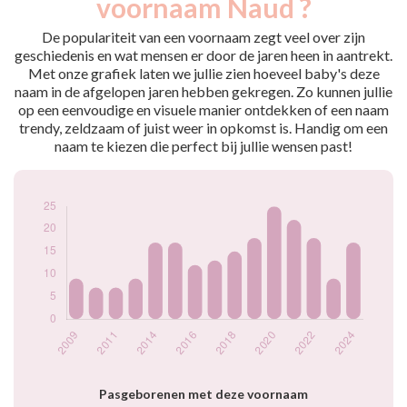
voornaam Naud ?
2009
9
2010
7
De populariteit van een voornaam zegt veel over zijn
2011
7
geschiedenis en wat mensen er door de jaren heen in aantrekt.
Met onze grafiek laten we jullie zien hoeveel baby's deze
2013
9
naam in de afgelopen jaren hebben gekregen. Zo kunnen jullie
2014
17
op een eenvoudige en visuele manier ontdekken of een naam
2015
17
trendy, zeldzaam of juist weer in opkomst is. Handig om een
2016
12
naam te kiezen die perfect bij jullie wensen past!
2017
13
2018
15
2019
18
2020
25
2021
22
2022
18
2023
9
2024
17
Popularité du
prénom Naud par
année
Pasgeborenen met deze voornaam