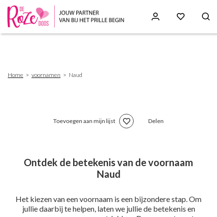
Skip
to
main
content
Breadcrumb
Home
voornamen
Naud
Toevoegen aan mijn lijst
Delen
Ontdek de betekenis van de voornaam
Naud
Het kiezen van een voornaam is een bijzondere stap. Om
jullie daarbij te helpen, laten we jullie de betekenis en