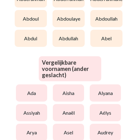
abdoul
abdoulaye
abdoullah
abdul
abdullah
abel
Vergelijkbare
voornamen (ander
geslacht)
ada
aisha
alyana
assiyah
anaël
aélys
arya
asel
audrey