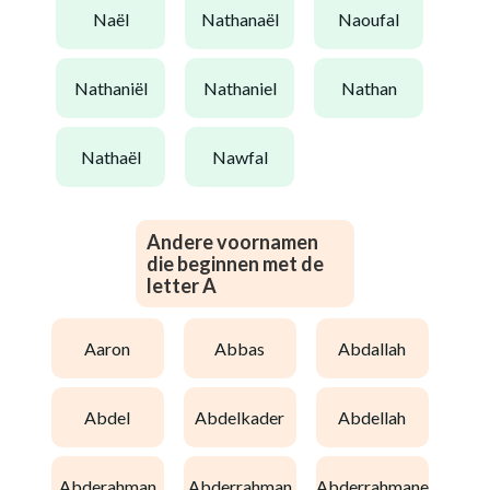
naël
nathanaël
naoufal
nathaniël
nathaniel
nathan
nathaël
nawfal
Andere voornamen
die beginnen met de
letter A
aaron
abbas
abdallah
abdel
abdelkader
abdellah
abderahman
abderrahman
abderrahmane