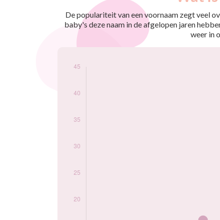
nés
2009
11
De populariteit van een voornaam zegt veel ove
2010
9
baby's deze naam in de afgelopen jaren hebben
2011
10
weer in 
2012
11
2013
17
2014
15
2015
26
2016
16
2017
14
2018
36
2019
31
2020
32
2021
43
2022
44
2023
41
2024
25
Popularité du
prénom Naya par
année