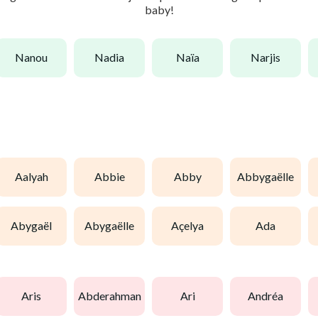
baby!
nanou
nadia
naïa
narjis
aalyah
abbie
abby
abbygaëlle
abygaël
abygaëlle
açelya
ada
aris
abderahman
ari
andréa