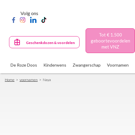
Skip
to
Volg ons
main
content
Tot € 1.500
geboortevoordelen
Geschenkdozen & voordelen
met VNZ
De Roze Doos
Kinderwens
Zwangerschap
Voornamen
Breadcrumb
Home
voornamen
Naya