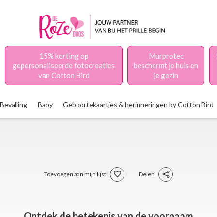
15% korting op
Murprotec
gepersonaliseerde fotocreaties
beschermt je huis en
van Cotton Bird
je gezin
Bevalling
Baby
Geboortekaartjes & herinneringen by Cotton Bird
Toevoegen aan mijn lijst
Delen
Ontdek de betekenis van de voornaam