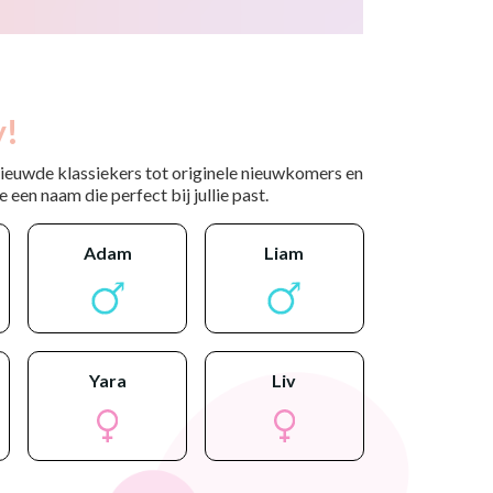
y!
nieuwde klassiekers tot originele nieuwkomers en
 een naam die perfect bij jullie past.
adam
liam
yara
liv