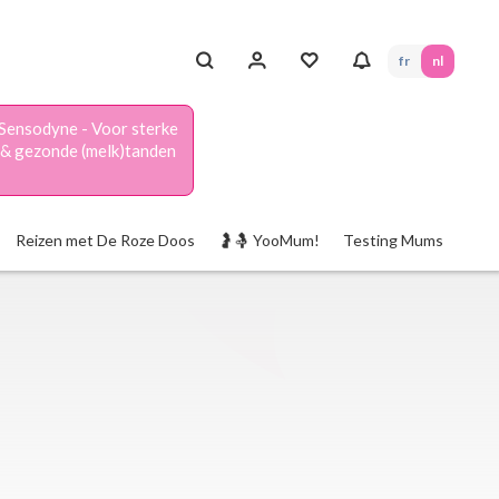
fr
nl
Sensodyne - Voor sterke
& gezonde (melk)tanden
Reizen met De Roze Doos
🤰🤱 YooMum!
Testing Mums