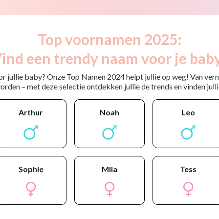
Top voornamen 2025:
ind een trendy naam voor je bab
or jullie baby? Onze Top Namen 2024 helpt jullie op weg! Van ver
rden – met deze selectie ontdekken jullie de trends en vinden jullie
arthur
noah
leo
sophie
mila
tess