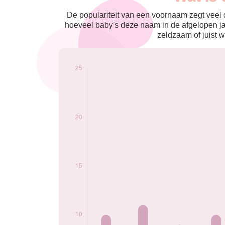
nés
2009
10
De populariteit van een voornaam zegt veel o
2010
11
hoeveel baby's deze naam in de afgelopen j
2011
9
zeldzaam of juist w
2012
10
2013
10
2014
5
2015
13
2016
19
2017
21
2018
13
2019
11
2020
10
2021
12
2022
10
Popularité du
prénom Neal par
année