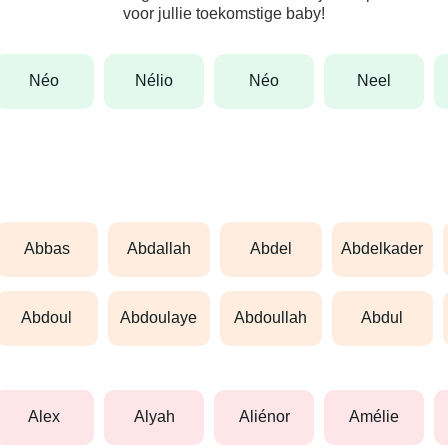
voor jullie toekomstige baby!
néo
nélio
néo
neel
abbas
abdallah
abdel
abdelkader
abdoul
abdoulaye
abdoullah
abdul
alex
alyah
aliénor
amélie