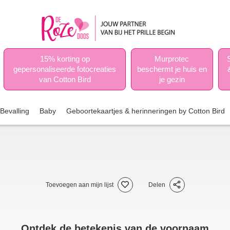
15% korting op
Murprotec
gepersonaliseerde fotocreaties
beschermt je huis en
van Cotton Bird
je gezin
Bevalling
Baby
Geboortekaartjes & herinneringen by Cotton Bird
Toevoegen aan mijn lijst
Delen
Ontdek de betekenis van de voornaam