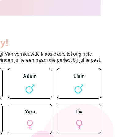
y!
! Van vernieuwde klassiekers tot originele
den jullie een naam die perfect bij jullie past.
adam
liam
yara
liv