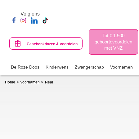
Skip
to
Volg ons
main
content
Tot € 1.500
geboortevoordelen
Geschenkdozen & voordelen
met VNZ
De Roze Doos
Kinderwens
Zwangerschap
Voornamen
Breadcrumb
Home
voornamen
Neal