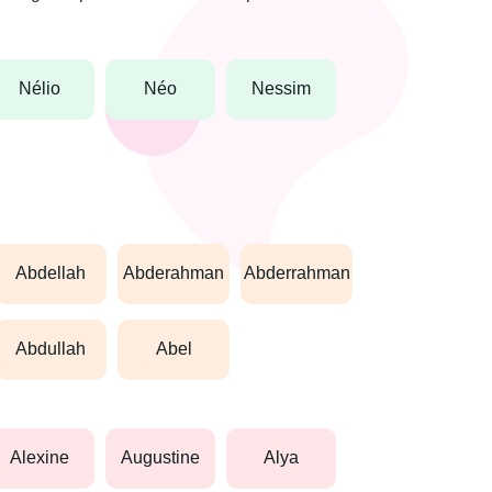
nélio
néo
nessim
abdellah
abderahman
abderrahman
abdullah
abel
alexine
augustine
alya