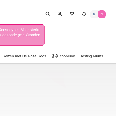
fr
nl
Sensodyne - Voor sterke
& gezonde (melk)tanden
Reizen met De Roze Doos
🤰🤱 YooMum!
Testing Mums