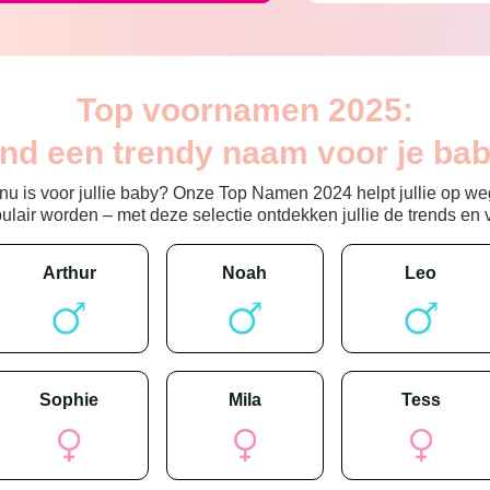
Top voornamen 2025:
ind een trendy naam voor je bab
 is voor jullie baby? Onze Top Namen 2024 helpt jullie op weg
ir worden – met deze selectie ontdekken jullie de trends en vin
arthur
noah
leo
sophie
mila
tess