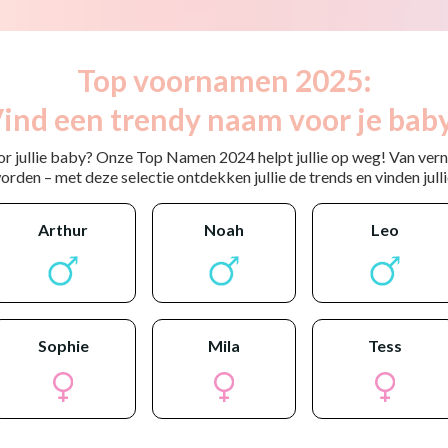
Top voornamen 2025:
ind een trendy naam voor je bab
or jullie baby? Onze Top Namen 2024 helpt jullie op weg! Van ver
rden – met deze selectie ontdekken jullie de trends en vinden jullie
arthur
noah
leo
sophie
mila
tess