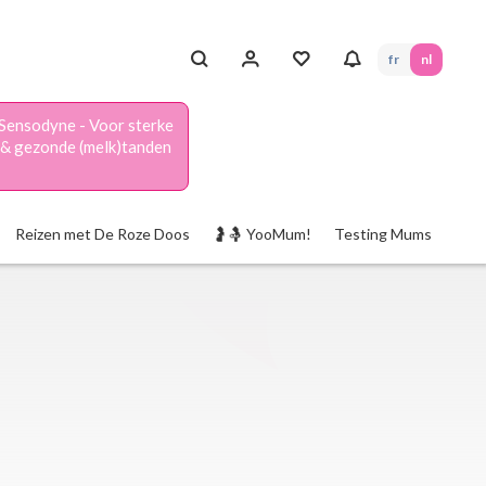
fr
nl
Sensodyne - Voor sterke
& gezonde (melk)tanden
Reizen met De Roze Doos
🤰🤱 YooMum!
Testing Mums