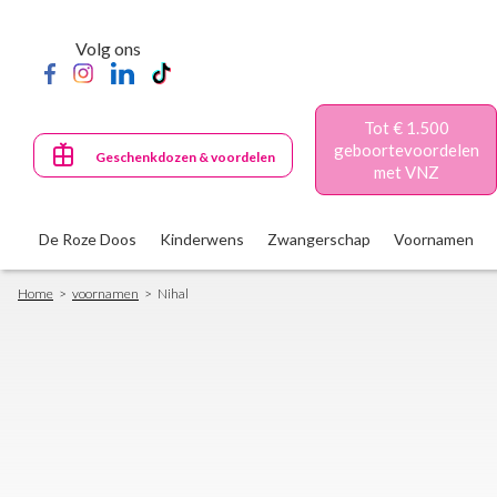
Skip
to
Volg ons
main
content
Tot € 1.500
geboortevoordelen
Geschenkdozen & voordelen
met VNZ
De Roze Doos
Kinderwens
Zwangerschap
Voornamen
Breadcrumb
Home
voornamen
Nihal