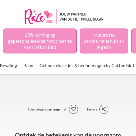
15% korting op
Murprotec
gepersonaliseerde fotocreaties
beschermt je huis en
van Cotton Bird
je gezin
Bevalling
Baby
Geboortekaartjes & herinneringen by Cotton Bird
Toevoegen aan mijn lijst
Delen
Ontdek de betekenis van de voornaam