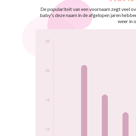
nés
2009
5
De populariteit van een voornaam zegt veel ove
2010
9
baby's deze naam in de afgelopen jaren hebben
2011
21
weer in 
2012
16
2013
13
2014
8
2015
12
2016
7
2017
13
2018
16
2019
13
2020
15
2021
5
2022
9
2023
7
2024
5
Popularité du
prénom Nihal par
année