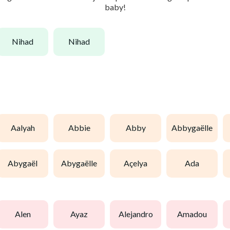
baby!
nihad
nihad
aalyah
abbie
abby
abbygaëlle
abygaël
abygaëlle
açelya
ada
alen
ayaz
alejandro
amadou