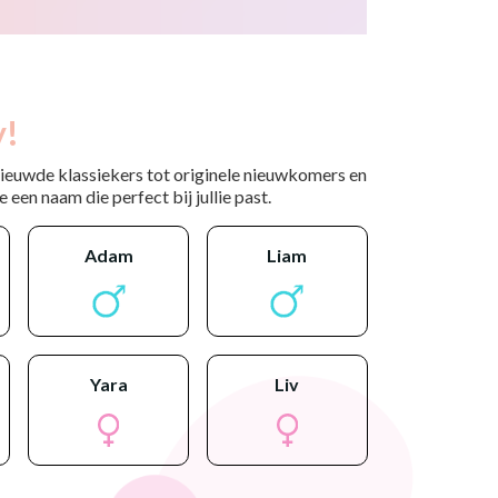
y!
nieuwde klassiekers tot originele nieuwkomers en
 een naam die perfect bij jullie past.
adam
liam
yara
liv