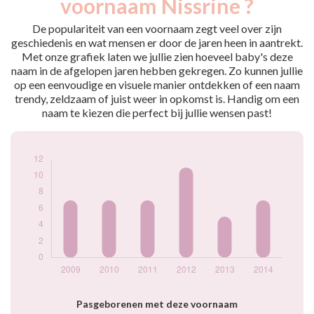
voornaam Nissrine ?
2009
7
2010
7
De populariteit van een voornaam zegt veel over zijn
2011
7
geschiedenis en wat mensen er door de jaren heen in aantrekt.
Met onze grafiek laten we jullie zien hoeveel baby's deze
2012
11
naam in de afgelopen jaren hebben gekregen. Zo kunnen jullie
2013
5
op een eenvoudige en visuele manier ontdekken of een naam
2014
7
trendy, zeldzaam of juist weer in opkomst is. Handig om een
Popularité du
naam te kiezen die perfect bij jullie wensen past!
prénom Nissrine
par année
Pasgeborenen met deze voornaam