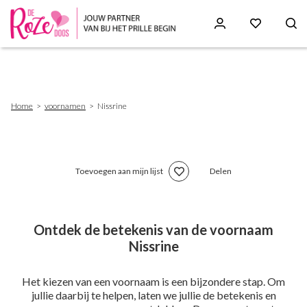
Skip
to
main
content
Breadcrumb
Home
voornamen
Nissrine
Toevoegen aan mijn lijst
Delen
Ontdek de betekenis van de voornaam
Nissrine
Het kiezen van een voornaam is een bijzondere stap. Om
jullie daarbij te helpen, laten we jullie de betekenis en