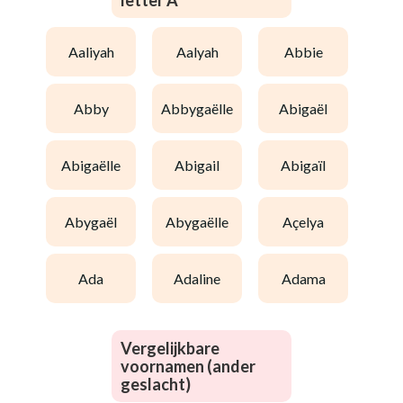
letter A
aaliyah
aalyah
abbie
abby
abbygaëlle
abigaël
abigaëlle
abigail
abigaïl
abygaël
abygaëlle
açelya
ada
adaline
adama
Vergelijkbare
voornamen (ander
geslacht)