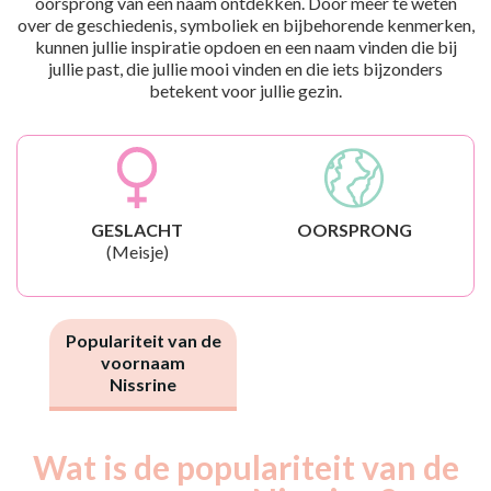
oorsprong van een naam ontdekken. Door meer te weten
over de geschiedenis, symboliek en bijbehorende kenmerken,
kunnen jullie inspiratie opdoen en een naam vinden die bij
jullie past, die jullie mooi vinden en die iets bijzonders
betekent voor jullie gezin.
GESLACHT
OORSPRONG
(Meisje)
Populariteit van de
voornaam
Nissrine
Wat is de populariteit van de
Nouveaux-
Année
nés