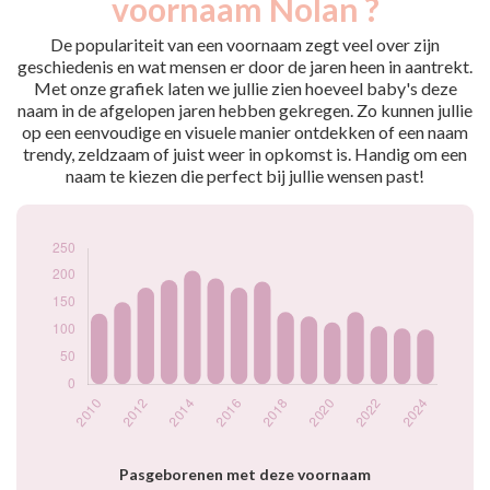
voornaam Nolan ?
2009
166
2010
130
De populariteit van een voornaam zegt veel over zijn
2011
151
geschiedenis en wat mensen er door de jaren heen in aantrekt.
Met onze grafiek laten we jullie zien hoeveel baby's deze
2012
178
naam in de afgelopen jaren hebben gekregen. Zo kunnen jullie
2013
192
op een eenvoudige en visuele manier ontdekken of een naam
2014
209
trendy, zeldzaam of juist weer in opkomst is. Handig om een
2015
195
naam te kiezen die perfect bij jullie wensen past!
2016
178
2017
189
2018
133
2019
125
2020
114
2021
133
2022
107
2023
103
2024
101
Popularité du
prénom Nolan par
année
Pasgeborenen met deze voornaam