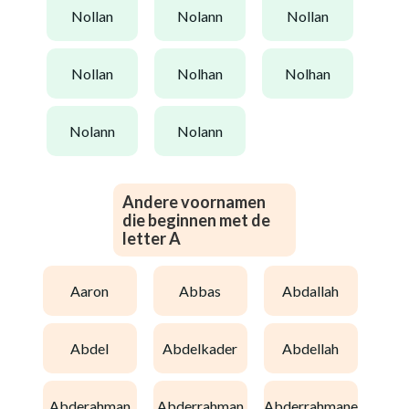
nollan
nolann
nollan
nollan
nolhan
nolhan
nolann
nolann
Andere voornamen
die beginnen met de
letter A
aaron
abbas
abdallah
abdel
abdelkader
abdellah
abderahman
abderrahman
abderrahmane