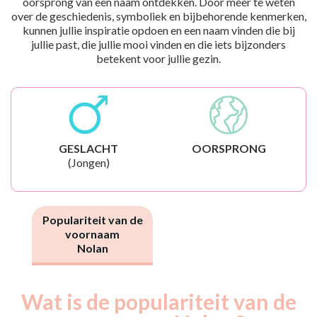
oorsprong van een naam ontdekken. Door meer te weten
over de geschiedenis, symboliek en bijbehorende kenmerken,
kunnen jullie inspiratie opdoen en een naam vinden die bij
jullie past, die jullie mooi vinden en die iets bijzonders
betekent voor jullie gezin.
GESLACHT
OORSPRONG
(Jongen)
Populariteit van de
voornaam
Nolan
Wat is de populariteit van de
Nouveaux-
Année
nés