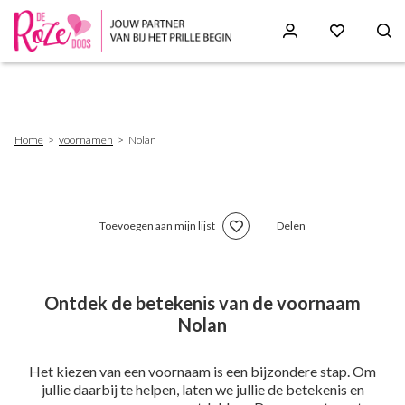
Skip
to
main
content
Breadcrumb
Home
voornamen
Nolan
Toevoegen aan mijn lijst
Delen
Ontdek de betekenis van de voornaam
Nolan
Het kiezen van een voornaam is een bijzondere stap. Om
jullie daarbij te helpen, laten we jullie de betekenis en