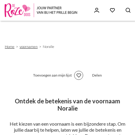
Skip
to
main
content
Breadcrumb
Home
voornamen
Noralie
Toevoegen aan mijn lijst
Delen
Ontdek de betekenis van de voornaam
Noralie
Het kiezen van een voornaam is een bijzondere stap. Om
jullie daarbij te helpen, laten we jullie de betekenis en