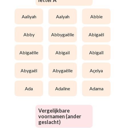
letter A
aaliyah
aalyah
abbie
abby
abbygaëlle
abigaël
abigaëlle
abigail
abigaïl
abygaël
abygaëlle
açelya
ada
adaline
adama
Vergelijkbare
voornamen (ander
geslacht)