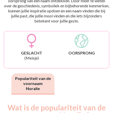
oorsprong van een naam ontdekken. Door meer te weten
over de geschiedenis, symboliek en bijbehorende kenmerken,
kunnen jullie inspiratie opdoen en een naam vinden die bij
jullie past, die jullie mooi vinden en die iets bijzonders
betekent voor jullie gezin.
GESLACHT
OORSPRONG
(Meisje)
Populariteit van de
voornaam
Noralie
Wat is de populariteit van de
Nouveaux-
Année
nés