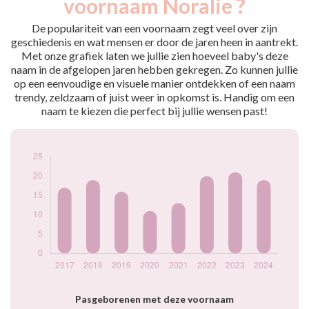
voornaam Noralie ?
2017
17
2018
19
De populariteit van een voornaam zegt veel over zijn
2019
16
geschiedenis en wat mensen er door de jaren heen in aantrekt.
Met onze grafiek laten we jullie zien hoeveel baby's deze
2020
11
naam in de afgelopen jaren hebben gekregen. Zo kunnen jullie
2021
13
op een eenvoudige en visuele manier ontdekken of een naam
2022
20
trendy, zeldzaam of juist weer in opkomst is. Handig om een
2023
21
naam te kiezen die perfect bij jullie wensen past!
2024
19
Popularité du
prénom Noralie
par année
Pasgeborenen met deze voornaam