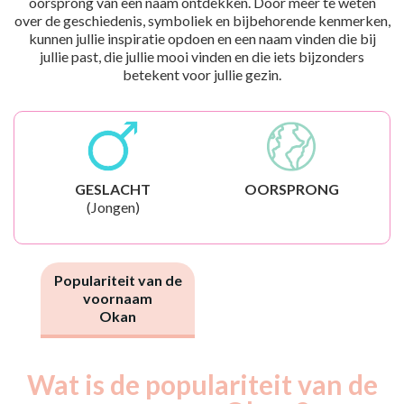
oorsprong van een naam ontdekken. Door meer te weten
over de geschiedenis, symboliek en bijbehorende kenmerken,
kunnen jullie inspiratie opdoen en een naam vinden die bij
jullie past, die jullie mooi vinden en die iets bijzonders
betekent voor jullie gezin.
GESLACHT
OORSPRONG
(Jongen)
Populariteit van de
voornaam
Okan
Wat is de populariteit van de
Nouveaux-
Année
nés