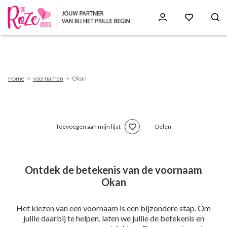
Skip
to
main
content
Breadcrumb
Home
voornamen
Okan
Toevoegen aan mijn lijst
Delen
Ontdek de betekenis van de voornaam
Okan
Het kiezen van een voornaam is een bijzondere stap. Om
jullie daarbij te helpen, laten we jullie de betekenis en