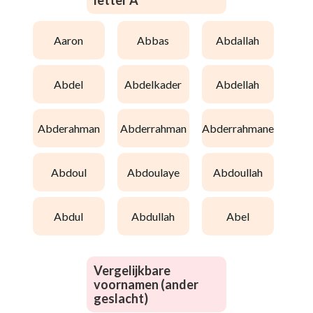
letter A
aaron
abbas
abdallah
abdel
abdelkader
abdellah
abderahman
abderrahman
abderrahmane
abdoul
abdoulaye
abdoullah
abdul
abdullah
abel
Vergelijkbare
voornamen (ander
geslacht)