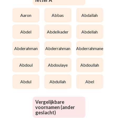
letter A
aaron
abbas
abdallah
abdel
abdelkader
abdellah
abderahman
abderrahman
abderrahmane
abdoul
abdoulaye
abdoullah
abdul
abdullah
abel
Vergelijkbare
voornamen (ander
geslacht)