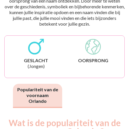
oorsprong van een naam ontdekken. Door meer te weten
over de geschiedenis, symboliek en bijbehorende kenmerken,
kunnen jullie inspiratie opdoen en een naam vinden die bij
jullie past, die jullie mooi vinden en die iets bijzonders
betekent voor jullie gezin.
GESLACHT
OORSPRONG
(Jongen)
Populariteit van de
voornaam
Orlando
Wat is de populariteit van de
Nouveaux-
Année
nés