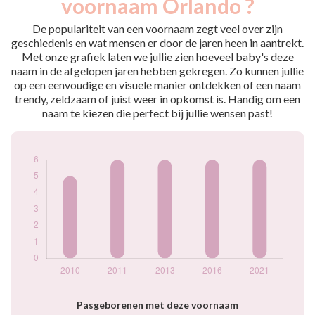
voornaam Orlando ?
2010
5
2011
6
De populariteit van een voornaam zegt veel over zijn
2013
6
geschiedenis en wat mensen er door de jaren heen in aantrekt.
Met onze grafiek laten we jullie zien hoeveel baby's deze
2016
6
naam in de afgelopen jaren hebben gekregen. Zo kunnen jullie
2021
6
op een eenvoudige en visuele manier ontdekken of een naam
Popularité du
trendy, zeldzaam of juist weer in opkomst is. Handig om een
prénom Orlando
naam te kiezen die perfect bij jullie wensen past!
par année
Pasgeborenen met deze voornaam