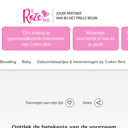
15% korting op
Murprotec
gepersonaliseerde fotocreaties
beschermt je huis en
van Cotton Bird
je gezin
Bevalling
Baby
Geboortekaartjes & herinneringen by Cotton Bird
Toevoegen aan mijn lijst
Delen
Ontdek de betekenis van de voornaam