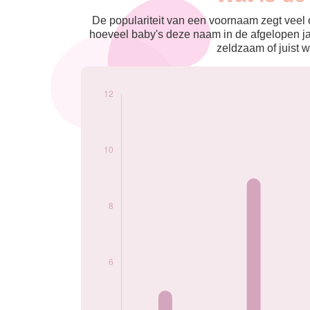
nés
2015
5
De populariteit van een voornaam zegt veel o
2018
9
hoeveel baby's deze naam in de afgelopen j
2019
12
zeldzaam of juist w
2020
12
2021
11
2022
12
2023
9
2024
10
Popularité du
prénom Oumayra
par année