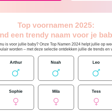
Top voornamen 2025:
ind een trendy naam voor je bab
 is voor jullie baby? Onze Top Namen 2024 helpt jullie op weg
ir worden – met deze selectie ontdekken jullie de trends en vin
arthur
noah
leo
sophie
mila
tess