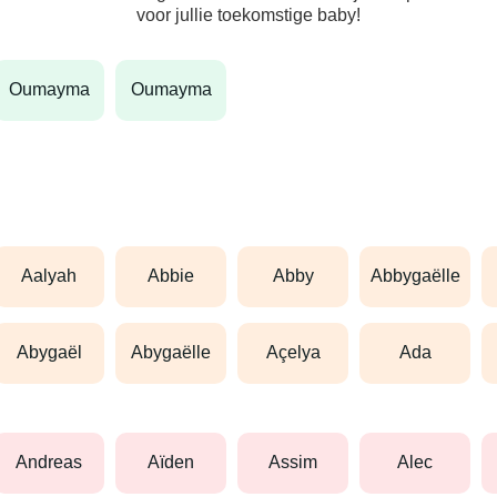
voor jullie toekomstige baby!
oumayma
oumayma
aalyah
abbie
abby
abbygaëlle
abygaël
abygaëlle
açelya
ada
andreas
aïden
assim
alec