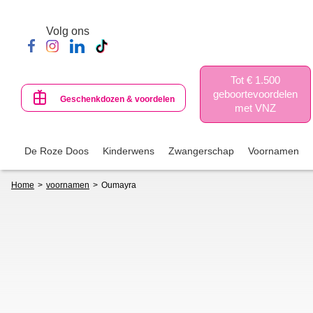
Skip
to
Volg ons
main
content
Tot € 1.500
geboortevoordelen
Geschenkdozen & voordelen
met VNZ
De Roze Doos
Kinderwens
Zwangerschap
Voornamen
Breadcrumb
Home
voornamen
Oumayra