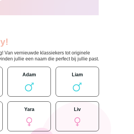
y!
! Van vernieuwde klassiekers tot originele
den jullie een naam die perfect bij jullie past.
adam
liam
yara
liv