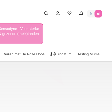
fr
nl
Sensodyne - Voor sterke
& gezonde (melk)tanden
Reizen met De Roze Doos
🤰🤱 YooMum!
Testing Mums