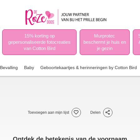
15% korting op
Murprotec
gepersonaliseerde fotocreaties
beschermt je huis en
van Cotton Bird
je gezin
Bevalling
Baby
Geboortekaartjes & herinneringen by Cotton Bird
Toevoegen aan mijn lijst
Delen
Ontdek de betekenis van de voornaam