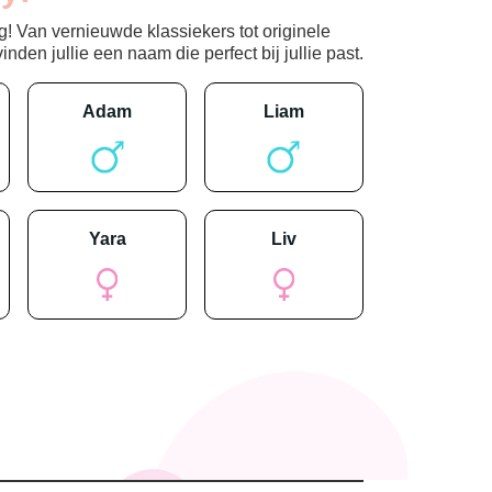
! Van vernieuwde klassiekers tot originele
den jullie een naam die perfect bij jullie past.
adam
liam
yara
liv