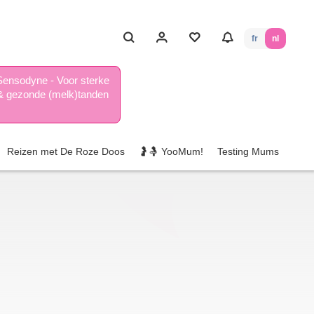
fr
nl
Sensodyne - Voor sterke
& gezonde (melk)tanden
Reizen met De Roze Doos
🤰🤱 YooMum!
Testing Mums