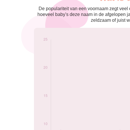
nés
2009
9
De populariteit van een voornaam zegt veel o
2010
6
hoeveel baby's deze naam in de afgelopen j
2011
8
zeldzaam of juist w
2013
9
2014
10
2015
12
2016
22
2017
16
2018
8
2019
14
2020
11
2021
17
2022
8
2023
10
2024
8
Popularité du
prénom Ozan par
année