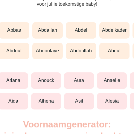
voor jullie toekomstige baby!
abbas
abdallah
abdel
abdelkader
abdoul
abdoulaye
abdoullah
abdul
ariana
anouck
aura
anaelle
aïda
athena
asil
alesia
Voornaamgenerator: