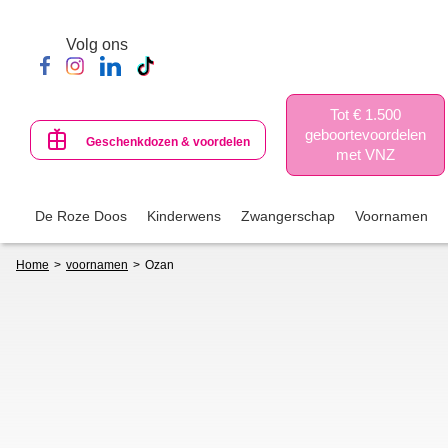
Skip
to
Volg ons
main
content
Tot € 1.500
geboortevoordelen
Geschenkdozen & voordelen
met VNZ
De Roze Doos
Kinderwens
Zwangerschap
Voornamen
Breadcrumb
Home
voornamen
Ozan