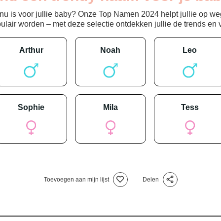
 is voor jullie baby? Onze Top Namen 2024 helpt jullie op weg
ir worden – met deze selectie ontdekken jullie de trends en vin
arthur
noah
leo
sophie
mila
tess
Toevoegen aan mijn lijst
Delen