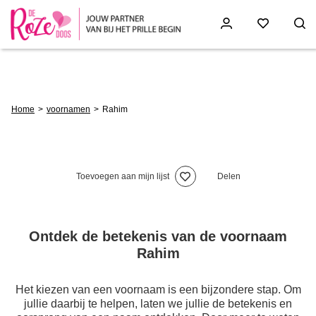
Skip
to
main
content
Breadcrumb
Home
voornamen
Rahim
Toevoegen aan mijn lijst
Delen
Ontdek de betekenis van de voornaam
Rahim
Het kiezen van een voornaam is een bijzondere stap. Om
jullie daarbij te helpen, laten we jullie de betekenis en