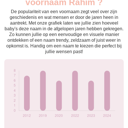
voornaam Rahim ?
2012
7
2019
8
De populariteit van een voornaam zegt veel over zijn
2020
6
geschiedenis en wat mensen er door de jaren heen in
aantrekt. Met onze grafiek laten we jullie zien hoeveel
2022
8
baby's deze naam in de afgelopen jaren hebben gekregen.
2023
6
Zo kunnen jullie op een eenvoudige en visuele manier
2024
8
ontdekken of een naam trendy, zeldzaam of juist weer in
Popularité du
opkomst is. Handig om een naam te kiezen die perfect bij
prénom Rahim par
jullie wensen past!
année