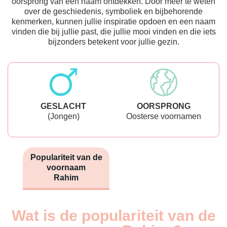
oorsprong van een naam ontdekken. Door meer te weten
over de geschiedenis, symboliek en bijbehorende
kenmerken, kunnen jullie inspiratie opdoen en een naam
vinden die bij jullie past, die jullie mooi vinden en die iets
bijzonders betekent voor jullie gezin.
GESLACHT
OORSPRONG
(Jongen)
Oosterse voornamen
Populariteit van de
voornaam
Rahim
Wat is de populariteit van de
Nouveaux-
Année
nés