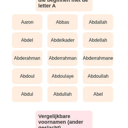
die beginnen met de
letter A
aaron
abbas
abdallah
abdel
abdelkader
abdellah
abderahman
abderrahman
abderrahmane
abdoul
abdoulaye
abdoullah
abdul
abdullah
abel
Vergelijkbare
voornamen (ander
geslacht)