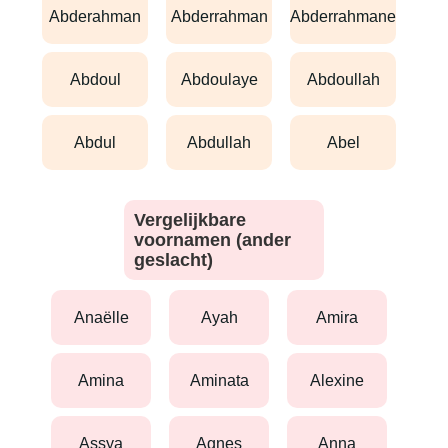
abderahman
abderrahman
abderrahmane
abdoul
abdoulaye
abdoullah
abdul
abdullah
abel
Vergelijkbare
voornamen (ander
geslacht)
anaëlle
ayah
amira
amina
aminata
alexine
assya
agnes
anna