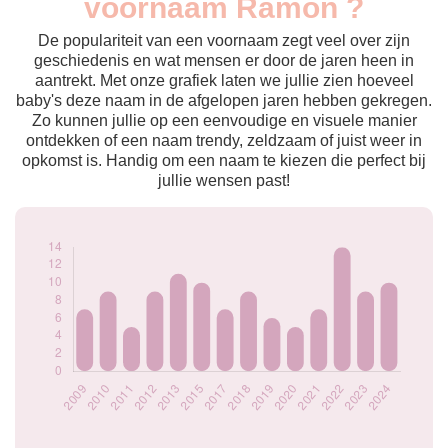
voornaam Ramon ?
2009
7
2010
9
De populariteit van een voornaam zegt veel over zijn
2011
5
geschiedenis en wat mensen er door de jaren heen in
aantrekt. Met onze grafiek laten we jullie zien hoeveel
2012
9
baby's deze naam in de afgelopen jaren hebben gekregen.
2013
11
Zo kunnen jullie op een eenvoudige en visuele manier
2015
10
ontdekken of een naam trendy, zeldzaam of juist weer in
2017
7
opkomst is. Handig om een naam te kiezen die perfect bij
2018
9
jullie wensen past!
2019
6
2020
5
2021
7
2022
14
2023
9
2024
10
Popularité du
prénom Ramon par
année