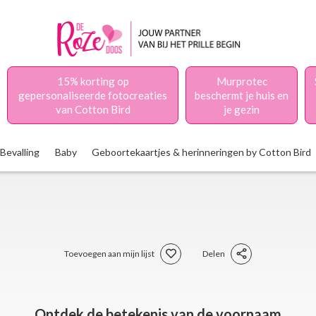
15% korting op
Murprotec
gepersonaliseerde fotocreaties
beschermt je huis en
van Cotton Bird
je gezin
Bevalling
Baby
Geboortekaartjes & herinneringen by Cotton Bird
Toevoegen aan mijn lijst
Delen
Ontdek de betekenis van de voornaam