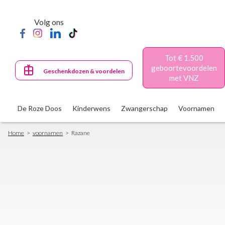
Skip
to
Volg ons
main
content
Tot € 1.500
geboortevoordelen
Geschenkdozen & voordelen
met VNZ
De Roze Doos
Kinderwens
Zwangerschap
Voornamen
Breadcrumb
Home
voornamen
Razane