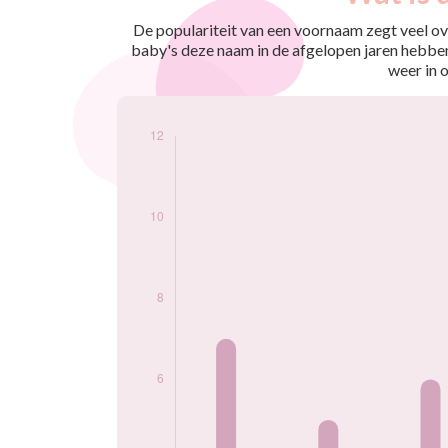
nés
2011
7
De populariteit van een voornaam zegt veel ove
2015
5
baby's deze naam in de afgelopen jaren hebben
2016
6
weer in 
2017
6
2018
10
2019
9
2020
9
2021
6
2023
12
2024
6
Popularité du
prénom Razane par
année