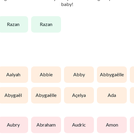
baby!
razan
razan
aalyah
abbie
abby
abbygaëlle
abygaël
abygaëlle
açelya
ada
aubry
abraham
audric
amon