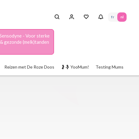
fr
nl
Sensodyne - Voor sterke
& gezonde (melk)tanden
Reizen met De Roze Doos
🤰🤱 YooMum!
Testing Mums