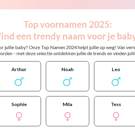
Top voornamen 2025:
ind een trendy naam voor je bab
or jullie baby? Onze Top Namen 2024 helpt jullie op weg! Van ver
rden – met deze selectie ontdekken jullie de trends en vinden jullie
arthur
noah
leo
sophie
mila
tess