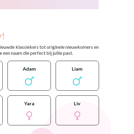
y!
nieuwde klassiekers tot originele nieuwkomers en
 een naam die perfect bij jullie past.
adam
liam
yara
liv