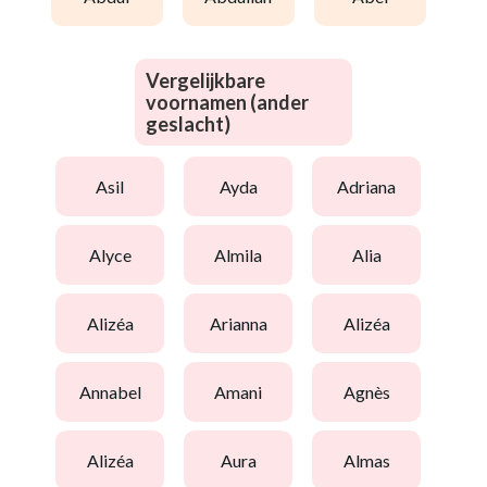
Vergelijkbare
voornamen (ander
geslacht)
asil
ayda
adriana
alyce
almila
alia
alizéa
arianna
alizéa
annabel
amani
agnès
alizéa
aura
almas