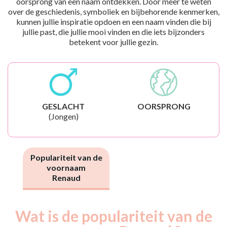
oorsprong van een naam ontdekken. Door meer te weten
over de geschiedenis, symboliek en bijbehorende kenmerken,
kunnen jullie inspiratie opdoen en een naam vinden die bij
jullie past, die jullie mooi vinden en die iets bijzonders
betekent voor jullie gezin.
GESLACHT
OORSPRONG
(Jongen)
Populariteit van de
voornaam
Renaud
Wat is de populariteit van de
Nouveaux-
Année
nés