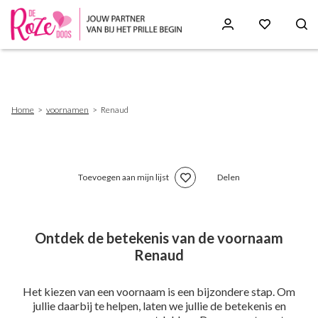
Skip
to
main
content
Breadcrumb
Home
voornamen
Renaud
Toevoegen aan mijn lijst
Delen
Ontdek de betekenis van de voornaam
Renaud
Het kiezen van een voornaam is een bijzondere stap. Om
jullie daarbij te helpen, laten we jullie de betekenis en