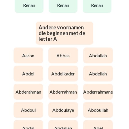
renan
renan
renan
Andere voornamen
die beginnen met de
letter A
aaron
abbas
abdallah
abdel
abdelkader
abdellah
abderahman
abderrahman
abderrahmane
abdoul
abdoulaye
abdoullah
abdul
abdullah
abel