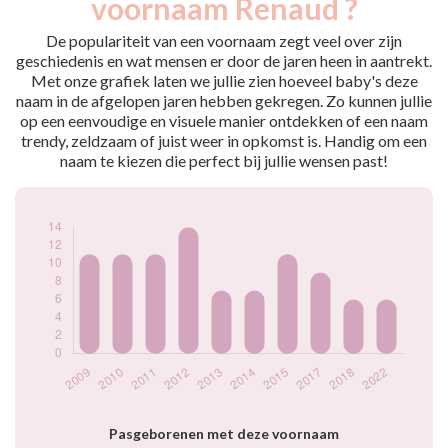
voornaam Renaud ?
2009
11
2010
11
De populariteit van een voornaam zegt veel over zijn
2011
11
geschiedenis en wat mensen er door de jaren heen in aantrekt.
Met onze grafiek laten we jullie zien hoeveel baby's deze
2012
14
naam in de afgelopen jaren hebben gekregen. Zo kunnen jullie
2013
7
op een eenvoudige en visuele manier ontdekken of een naam
2014
7
trendy, zeldzaam of juist weer in opkomst is. Handig om een
2015
11
naam te kiezen die perfect bij jullie wensen past!
2017
9
2018
6
2022
6
Popularité du
prénom Renaud par
année
Pasgeborenen met deze voornaam