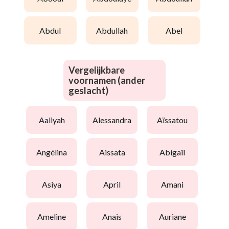
abdul
abdullah
abel
Vergelijkbare
voornamen (ander
geslacht)
aaliyah
alessandra
aïssatou
angélina
aissata
abigaïl
asiya
april
amani
ameline
anais
auriane