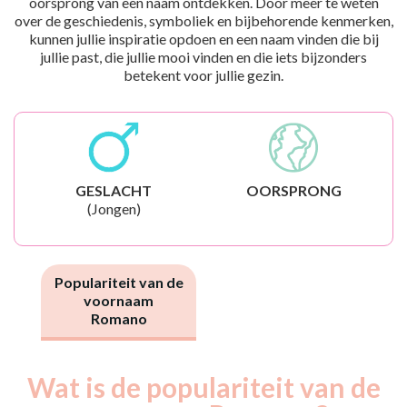
oorsprong van een naam ontdekken. Door meer te weten
over de geschiedenis, symboliek en bijbehorende kenmerken,
kunnen jullie inspiratie opdoen en een naam vinden die bij
jullie past, die jullie mooi vinden en die iets bijzonders
betekent voor jullie gezin.
GESLACHT
OORSPRONG
(Jongen)
Populariteit van de
voornaam
Romano
Wat is de populariteit van de
Nouveaux-
Année
nés