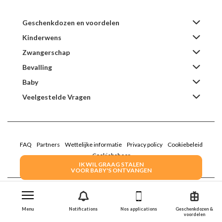
Geschenkdozen en voordelen
Kinderwens
Zwangerschap
Bevalling
Baby
Veelgestelde Vragen
FAQ
Partners
Wettelijke informatie
Privacy policy
Cookiebeleid
Cookiebeheer
IK WIL GRAAG STALEN
VOOR BABY'S ONTVANGEN
2022 Family Service - De Roze Doos
Menu
Notifications
Nos applications
Geschenkdozen &
voordelen