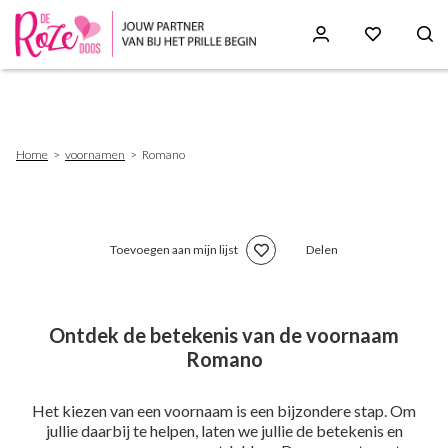
Skip
to
main
content
Breadcrumb
Home
voornamen
Romano
Toevoegen aan mijn lijst
Delen
Ontdek de betekenis van de voornaam
Romano
Het kiezen van een voornaam is een bijzondere stap. Om
jullie daarbij te helpen, laten we jullie de betekenis en