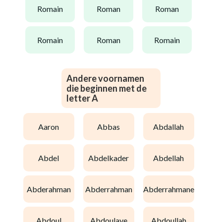
romain
roman
roman
romain
roman
romain
Andere voornamen
die beginnen met de
letter A
aaron
abbas
abdallah
abdel
abdelkader
abdellah
abderahman
abderrahman
abderrahmane
abdoul
abdoulaye
abdoullah