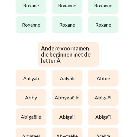
roxane
roxanne
roxanne
roxanne
roxane
roxane
Andere voornamen
die beginnen met de
letter A
aaliyah
aalyah
abbie
abby
abbygaëlle
abigaël
abigaëlle
abigail
abigaïl
abygaël
abygaëlle
açelya