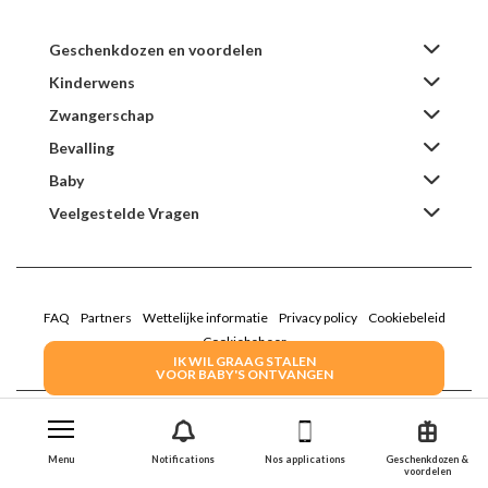
Geschenkdozen en voordelen
Kinderwens
Zwangerschap
Bevalling
Baby
Veelgestelde Vragen
FAQ
Partners
Wettelijke informatie
Privacy policy
Cookiebeleid
Cookiebeheer
IK WIL GRAAG STALEN
VOOR BABY'S ONTVANGEN
2022 Family Service - De Roze Doos
Menu
Notifications
Nos applications
Geschenkdozen &
voordelen