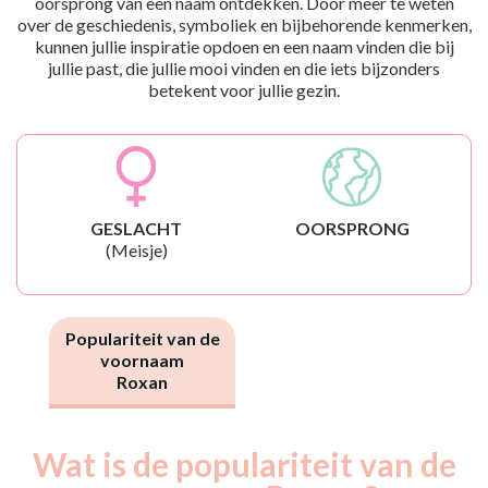
oorsprong van een naam ontdekken. Door meer te weten
over de geschiedenis, symboliek en bijbehorende kenmerken,
kunnen jullie inspiratie opdoen en een naam vinden die bij
jullie past, die jullie mooi vinden en die iets bijzonders
betekent voor jullie gezin.
GESLACHT
OORSPRONG
(Meisje)
Populariteit van de
voornaam
Roxan
Wat is de populariteit van de
Nouveaux-
Année
nés