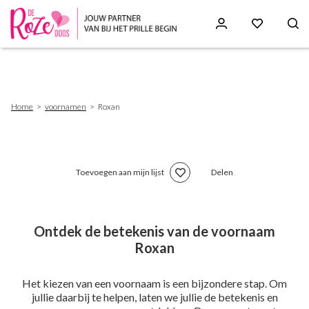
Skip
to
main
content
Breadcrumb
Home
voornamen
Roxan
Toevoegen aan mijn lijst
Delen
Ontdek de betekenis van de voornaam
Roxan
Het kiezen van een voornaam is een bijzondere stap. Om
jullie daarbij te helpen, laten we jullie de betekenis en