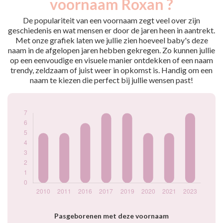
voornaam Roxan ?
2010
5
2011
5
De populariteit van een voornaam zegt veel over zijn
2016
6
geschiedenis en wat mensen er door de jaren heen in aantrekt.
Met onze grafiek laten we jullie zien hoeveel baby's deze
2017
7
naam in de afgelopen jaren hebben gekregen. Zo kunnen jullie
2019
7
op een eenvoudige en visuele manier ontdekken of een naam
2020
5
trendy, zeldzaam of juist weer in opkomst is. Handig om een
2021
5
naam te kiezen die perfect bij jullie wensen past!
2023
7
Popularité du
prénom Roxan par
année
Pasgeborenen met deze voornaam