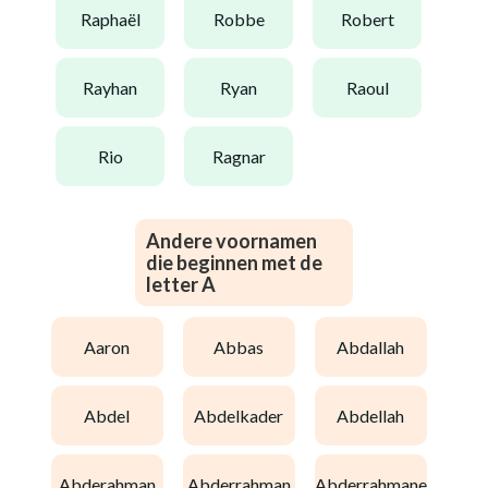
raphaël
robbe
robert
rayhan
ryan
raoul
rio
ragnar
Andere voornamen
die beginnen met de
letter A
aaron
abbas
abdallah
abdel
abdelkader
abdellah
abderahman
abderrahman
abderrahmane