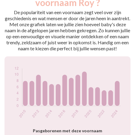
voornaam Roy ?
2009
8
2010
8
De populariteit van een voornaam zegt veel over zijn
2011
8
geschiedenis en wat mensen er door de jaren heen in aantrekt.
Met onze grafiek laten we jullie zien hoeveel baby's deze
2012
10
naam in de afgelopen jaren hebben gekregen. Zo kunnen jullie
2013
8
op een eenvoudige en visuele manier ontdekken of een naam
2014
7
trendy, zeldzaam of juist weer in opkomst is. Handig om een
2015
7
naam te kiezen die perfect bij jullie wensen past!
2016
10
2017
9
2018
10
2019
11
2020
6
2021
6
2022
5
2023
5
2024
8
Popularité du
prénom Roy par
année
Pasgeborenen met deze voornaam