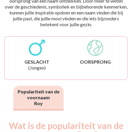
oorsprong van een naam ontdekken. Door meer te weten
over de geschiedenis, symboliek en bijbehorende kenmerken,
kunnen jullie inspiratie opdoen en een naam vinden die bij
jullie past, die jullie mooi vinden en die iets bijzonders
betekent voor jullie gezin.
GESLACHT
OORSPRONG
(Jongen)
Populariteit van de
voornaam
Roy
Wat is de populariteit van de
Nouveaux-
Année
nés