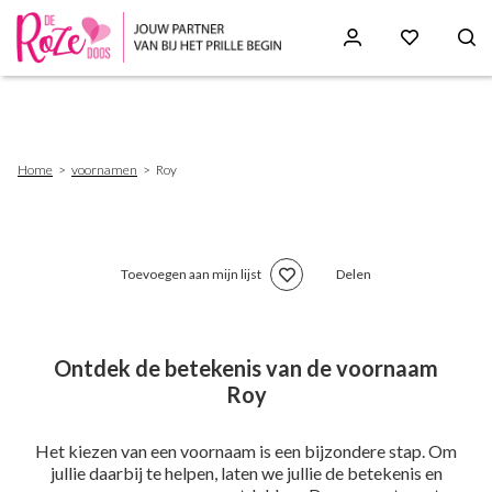
Skip
to
main
content
Breadcrumb
Home
voornamen
Roy
Toevoegen aan mijn lijst
Delen
Ontdek de betekenis van de voornaam
Roy
Het kiezen van een voornaam is een bijzondere stap. Om
jullie daarbij te helpen, laten we jullie de betekenis en