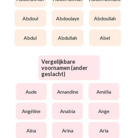
abdoul
abdoulaye
abdoullah
abdul
abdullah
abel
Vergelijkbare
voornamen (ander
geslacht)
aude
amandine
amélia
angéline
anabia
ange
aïna
arina
aria