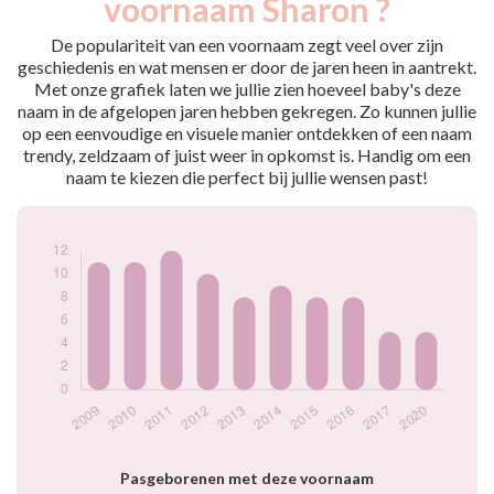
voornaam Sharon ?
2009
11
2010
11
De populariteit van een voornaam zegt veel over zijn
2011
12
geschiedenis en wat mensen er door de jaren heen in aantrekt.
Met onze grafiek laten we jullie zien hoeveel baby's deze
2012
10
naam in de afgelopen jaren hebben gekregen. Zo kunnen jullie
2013
8
op een eenvoudige en visuele manier ontdekken of een naam
2014
9
trendy, zeldzaam of juist weer in opkomst is. Handig om een
2015
8
naam te kiezen die perfect bij jullie wensen past!
2016
8
2017
5
2020
5
Popularité du
prénom Sharon par
année
Pasgeborenen met deze voornaam