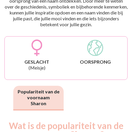
oorsprong van een naam ontdekken. Door meer te weten
over de geschiedenis, symboliek en bijbehorende kenmerken,
kunnen jullie inspiratie opdoen en een naam vinden die bij
jullie past, die jullie mooi vinden en die iets bijzonders
betekent voor jullie gezin.
GESLACHT
OORSPRONG
(Meisje)
Populariteit van de
voornaam
Sharon
Wat is de populariteit van de
Nouveaux-
Année
nés