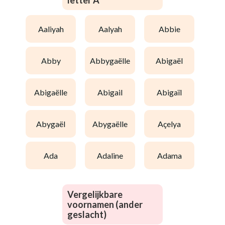
letter A
aaliyah
aalyah
abbie
abby
abbygaëlle
abigaël
abigaëlle
abigail
abigaïl
abygaël
abygaëlle
açelya
ada
adaline
adama
Vergelijkbare
voornamen (ander
geslacht)