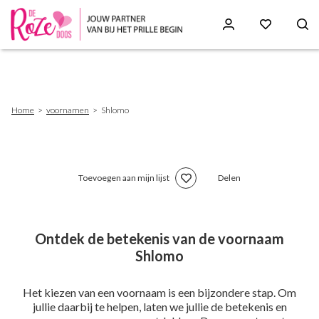
Skip
to
main
content
Breadcrumb
Home
voornamen
Shlomo
Toevoegen aan mijn lijst
Delen
Ontdek de betekenis van de voornaam
Shlomo
Het kiezen van een voornaam is een bijzondere stap. Om
jullie daarbij te helpen, laten we jullie de betekenis en