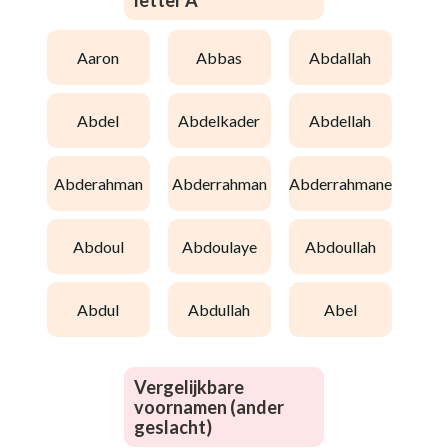
letter A
aaron
abbas
abdallah
abdel
abdelkader
abdellah
abderahman
abderrahman
abderrahmane
abdoul
abdoulaye
abdoullah
abdul
abdullah
abel
Vergelijkbare
voornamen (ander
geslacht)