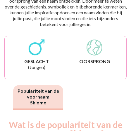
oorsprong van een naam ontdekken. Door meer te weten
over de geschiedenis, symboliek en bijbehorende kenmerken,
kunnen jullie inspiratie opdoen en een naam vinden die bij
jullie past, die jullie mooi vinden en die iets bijzonders
betekent voor jullie gezin.
GESLACHT
OORSPRONG
(Jongen)
Populariteit van de
voornaam
Shlomo
Wat is de populariteit van de
Nouveaux-
Année
nés