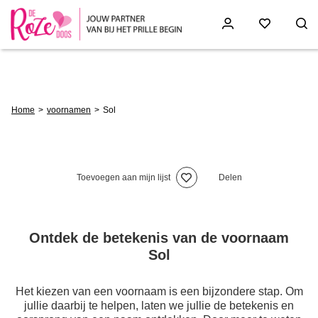
Skip
to
main
content
Breadcrumb
Home
voornamen
Sol
Toevoegen aan mijn lijst
Delen
Ontdek de betekenis van de voornaam
Sol
Het kiezen van een voornaam is een bijzondere stap. Om
jullie daarbij te helpen, laten we jullie de betekenis en