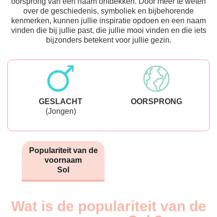
oorsprong van een naam ontdekken. Door meer te weten
over de geschiedenis, symboliek en bijbehorende
kenmerken, kunnen jullie inspiratie opdoen en een naam
vinden die bij jullie past, die jullie mooi vinden en die iets
bijzonders betekent voor jullie gezin.
GESLACHT
OORSPRONG
(Jongen)
Populariteit van de
voornaam
Sol
Wat is de populariteit van de
Nouveaux-
Année
nés