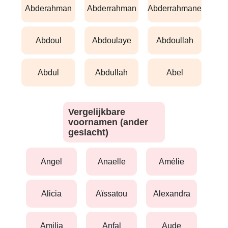
abderahman
abderrahman
abderrahmane
abdoul
abdoulaye
abdoullah
abdul
abdullah
abel
Vergelijkbare
voornamen (ander
geslacht)
angel
anaelle
amélie
alicia
aïssatou
alexandra
amilia
anfal
aude