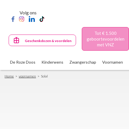
Skip
to
Volg ons
main
content
Tot € 1.500
geboortevoordelen
Geschenkdozen & voordelen
met VNZ
De Roze Doos
Kinderwens
Zwangerschap
Voornamen
Breadcrumb
Home
voornamen
Solal