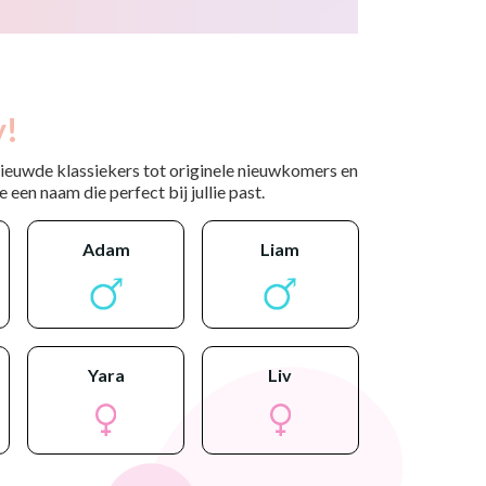
y!
nieuwde klassiekers tot originele nieuwkomers en
 een naam die perfect bij jullie past.
adam
liam
yara
liv