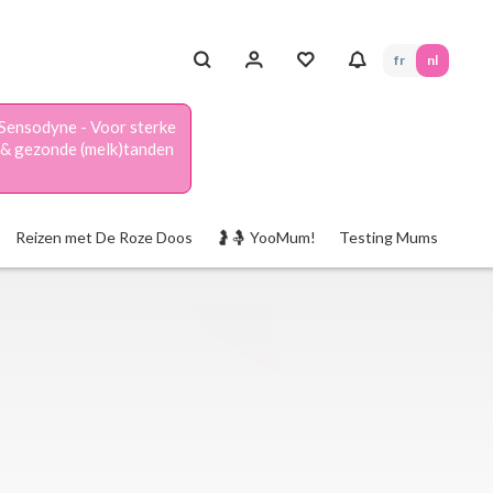
fr
nl
Sensodyne - Voor sterke
& gezonde (melk)tanden
Reizen met De Roze Doos
🤰🤱 YooMum!
Testing Mums