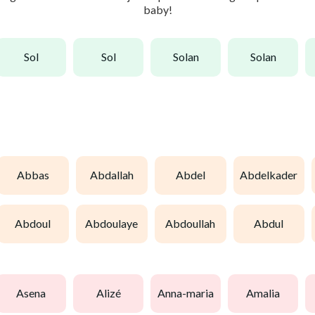
baby!
sol
sol
solan
solan
abbas
abdallah
abdel
abdelkader
abdoul
abdoulaye
abdoullah
abdul
asena
alizé
anna-maria
amalia