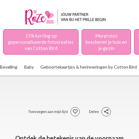
15% korting op
Murprotec
gepersonaliseerde fotocreaties
beschermt je huis en
van Cotton Bird
je gezin
Bevalling
Baby
Geboortekaartjes & herinneringen by Cotton Bird
Toevoegen aan mijn lijst
Delen
Ontdek de betekenis van de voornaam