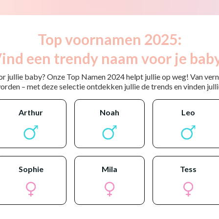
Top voornamen 2025:
ind een trendy naam voor je bab
or jullie baby? Onze Top Namen 2024 helpt jullie op weg! Van ver
rden – met deze selectie ontdekken jullie de trends en vinden jullie
arthur
noah
leo
sophie
mila
tess