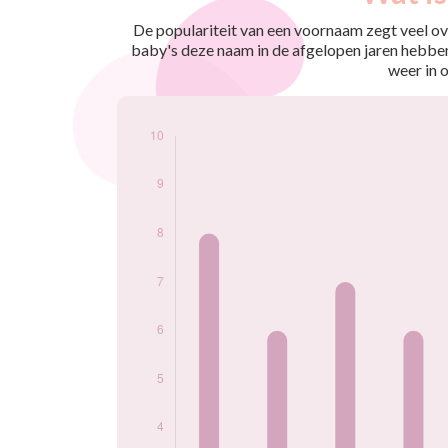
nés
2009
7
De populariteit van een voornaam zegt veel ove
2010
8
baby's deze naam in de afgelopen jaren hebben
2011
6
weer in 
2012
7
2013
6
2014
6
2015
8
2016
6
2017
6
2018
7
2019
10
2020
7
2021
7
2022
9
2023
5
2024
6
Popularité du
prénom Solal par
année