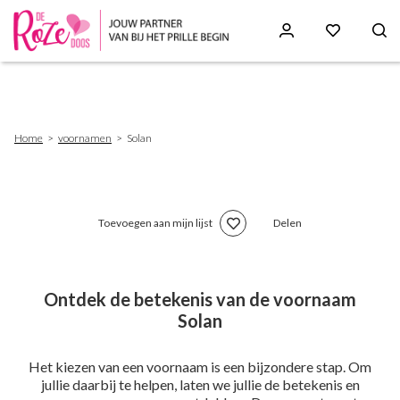
Skip
to
main
content
Breadcrumb
Home
voornamen
Solan
Toevoegen aan mijn lijst
Delen
Ontdek de betekenis van de voornaam
Solan
Het kiezen van een voornaam is een bijzondere stap. Om
jullie daarbij te helpen, laten we jullie de betekenis en