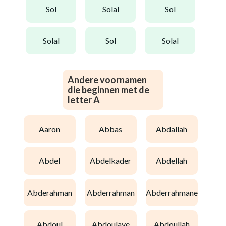
sol
solal
sol
solal
sol
solal
Andere voornamen
die beginnen met de
letter A
aaron
abbas
abdallah
abdel
abdelkader
abdellah
abderahman
abderrahman
abderrahmane
abdoul
abdoulaye
abdoullah