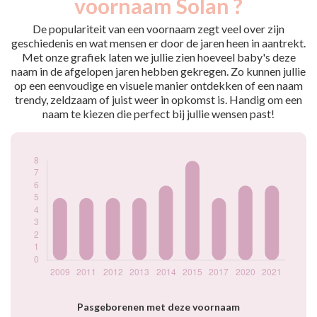
voornaam Solan ?
2009
5
2011
5
De populariteit van een voornaam zegt veel over zijn
2012
5
geschiedenis en wat mensen er door de jaren heen in aantrekt.
Met onze grafiek laten we jullie zien hoeveel baby's deze
2013
5
naam in de afgelopen jaren hebben gekregen. Zo kunnen jullie
2014
6
op een eenvoudige en visuele manier ontdekken of een naam
2015
8
trendy, zeldzaam of juist weer in opkomst is. Handig om een
2017
5
naam te kiezen die perfect bij jullie wensen past!
2020
6
2021
6
Popularité du
prénom Solan par
année
Pasgeborenen met deze voornaam