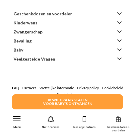
Geschenkdozen en voordelen
Kinderwens
Zwangerschap
Bevalling
Baby
Veelgestelde Vragen
FAQ
Partners
Wettelijke informatie
Privacy policy
Cookiebeleid
Cookiebeheer
IK WIL GRAAG STALEN
VOOR BABY'S ONTVANGEN
2022 Family Service - De Roze Doos
Menu
Notifications
Nos applications
Geschenkdozen &
voordelen