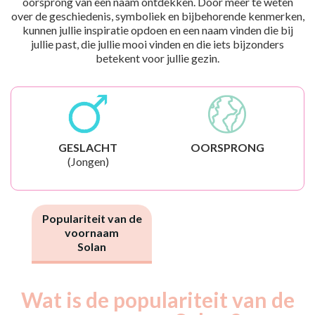
oorsprong van een naam ontdekken. Door meer te weten
over de geschiedenis, symboliek en bijbehorende kenmerken,
kunnen jullie inspiratie opdoen en een naam vinden die bij
jullie past, die jullie mooi vinden en die iets bijzonders
betekent voor jullie gezin.
GESLACHT
OORSPRONG
(Jongen)
Populariteit van de
voornaam
Solan
Wat is de populariteit van de
Nouveaux-
Année
nés