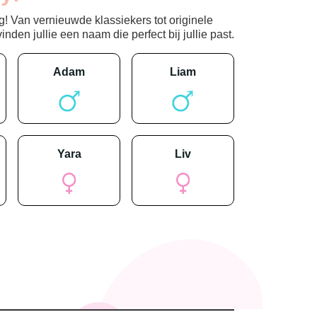
! Van vernieuwde klassiekers tot originele
den jullie een naam die perfect bij jullie past.
adam
liam
yara
liv