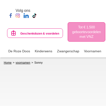
Skip
to
Volg ons
main
content
Tot € 1.500
geboortevoordelen
Geschenkdozen & voordelen
met VNZ
De Roze Doos
Kinderwens
Zwangerschap
Voornamen
Breadcrumb
Home
voornamen
Sonny