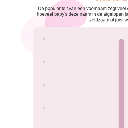
nés
2019
6
De populariteit van een voornaam zegt veel o
2021
5
hoeveel baby's deze naam in de afgelopen j
zeldzaam of juist w
Popularité du
prénom Sonny par
année