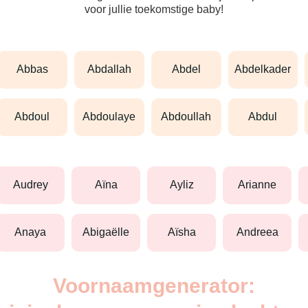
voor jullie toekomstige baby!
abbas
abdallah
abdel
abdelkader
abdoul
abdoulaye
abdoullah
abdul
audrey
aïna
ayliz
arianne
anaya
abigaëlle
aïsha
andreea
Voornaamgenerator: