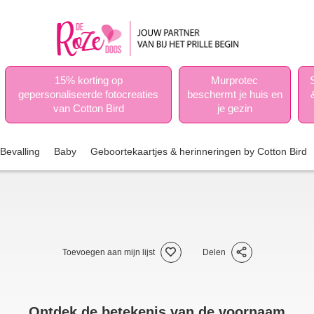
15% korting op
Murprotec
gepersonaliseerde fotocreaties
beschermt je huis en
van Cotton Bird
je gezin
Bevalling
Baby
Geboortekaartjes & herinneringen by Cotton Bird
Toevoegen aan mijn lijst
Delen
Ontdek de betekenis van de voornaam