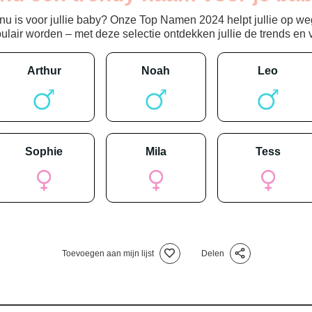
 is voor jullie baby? Onze Top Namen 2024 helpt jullie op weg
ir worden – met deze selectie ontdekken jullie de trends en vin
arthur
noah
leo
sophie
mila
tess
Toevoegen aan mijn lijst
Delen