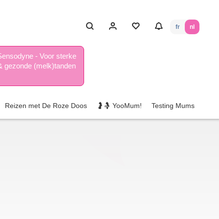
fr
nl
Sensodyne - Voor sterke
& gezonde (melk)tanden
Reizen met De Roze Doos
🤰🤱 YooMum!
Testing Mums