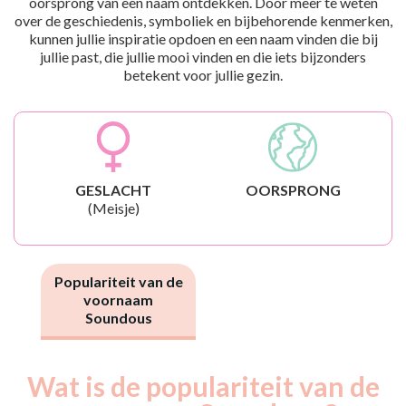
oorsprong van een naam ontdekken. Door meer te weten
over de geschiedenis, symboliek en bijbehorende kenmerken,
kunnen jullie inspiratie opdoen en een naam vinden die bij
jullie past, die jullie mooi vinden en die iets bijzonders
betekent voor jullie gezin.
GESLACHT
OORSPRONG
(Meisje)
Populariteit van de
voornaam
Soundous
Wat is de populariteit van de
Nouveaux-
Année
nés