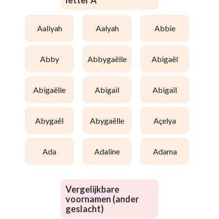
letter A
aaliyah
aalyah
abbie
abby
abbygaëlle
abigaël
abigaëlle
abigail
abigaïl
abygaël
abygaëlle
açelya
ada
adaline
adama
Vergelijkbare
voornamen (ander
geslacht)