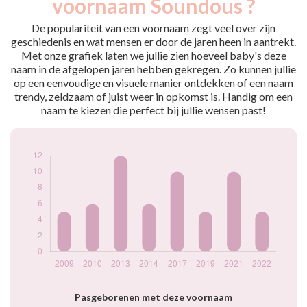
voornaam Soundous ?
2009
5
2010
6
De populariteit van een voornaam zegt veel over zijn
2013
12
geschiedenis en wat mensen er door de jaren heen in aantrekt.
Met onze grafiek laten we jullie zien hoeveel baby's deze
2014
6
naam in de afgelopen jaren hebben gekregen. Zo kunnen jullie
2017
10
op een eenvoudige en visuele manier ontdekken of een naam
2019
5
trendy, zeldzaam of juist weer in opkomst is. Handig om een
2021
10
naam te kiezen die perfect bij jullie wensen past!
2022
5
Popularité du
prénom Soundous
par année
Pasgeborenen met deze voornaam