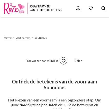
Skip
to
main
content
Breadcrumb
Home
voornamen
Soundous
Toevoegen aan mijn lijst
Delen
Ontdek de betekenis van de voornaam
Soundous
Het kiezen van een voornaam is een bijzondere stap. Om
jullie daarbij te helpen, laten we jullie de betekenis en