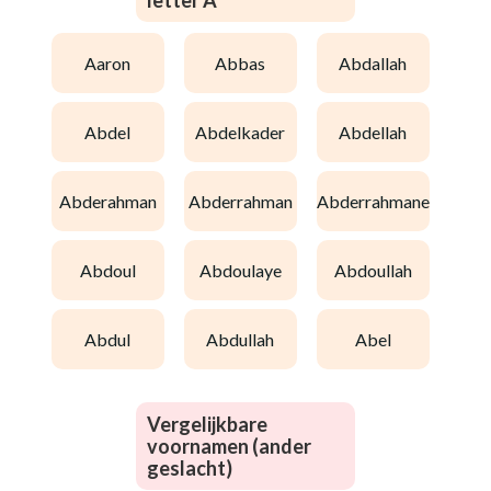
letter A
aaron
abbas
abdallah
abdel
abdelkader
abdellah
abderahman
abderrahman
abderrahmane
abdoul
abdoulaye
abdoullah
abdul
abdullah
abel
Vergelijkbare
voornamen (ander
geslacht)