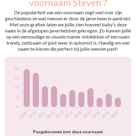
voornaam Steven ?
2009
20
2010
18
De populariteit van een voornaam zegt veel over zijn
2011
11
geschiedenis en wat mensen er door de jaren heen in aantrekt.
Met onze grafiek laten we jullie zien hoeveel baby's deze
2012
11
naam in de afgelopen jaren hebben gekregen. Zo kunnen jullie
2013
7
op een eenvoudige en visuele manier ontdekken of een naam
2014
9
trendy, zeldzaam of juist weer in opkomst is. Handig om een
2015
8
naam te kiezen die perfect bij jullie wensen past!
2016
10
2018
5
2019
7
2024
5
Popularité du
prénom Steven par
année
Pasgeborenen met deze voornaam