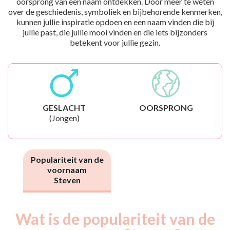
oorsprong van een naam ontdekken. Door meer te weten
over de geschiedenis, symboliek en bijbehorende kenmerken,
kunnen jullie inspiratie opdoen en een naam vinden die bij
jullie past, die jullie mooi vinden en die iets bijzonders
betekent voor jullie gezin.
GESLACHT
OORSPRONG
(Jongen)
Populariteit van de
voornaam
Steven
Wat is de populariteit van de
Nouveaux-
Année
nés