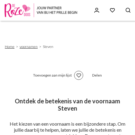
Skip
to
main
content
Breadcrumb
Home
voornamen
Steven
Toevoegen aan mijn lijst
Delen
Ontdek de betekenis van de voornaam
Steven
Het kiezen van een voornaam is een bijzondere stap. Om
jullie daarbij te helpen, laten we jullie de betekenis en