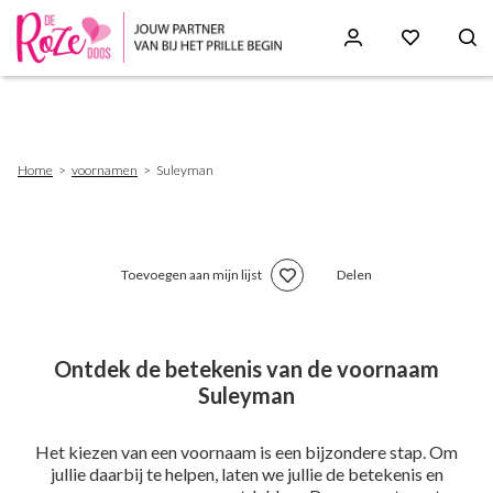
Skip
to
main
content
Breadcrumb
Home
voornamen
Suleyman
Toevoegen aan mijn lijst
Delen
Ontdek de betekenis van de voornaam
Suleyman
Het kiezen van een voornaam is een bijzondere stap. Om
jullie daarbij te helpen, laten we jullie de betekenis en