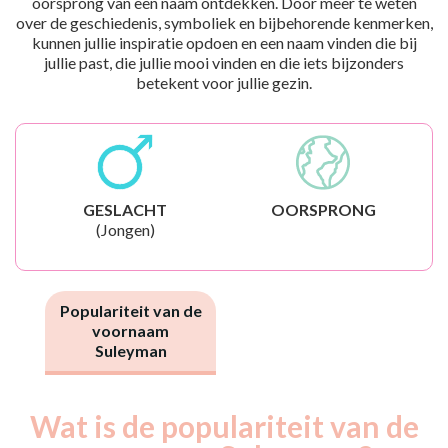
oorsprong van een naam ontdekken. Door meer te weten
over de geschiedenis, symboliek en bijbehorende kenmerken,
kunnen jullie inspiratie opdoen en een naam vinden die bij
jullie past, die jullie mooi vinden en die iets bijzonders
betekent voor jullie gezin.
GESLACHT
OORSPRONG
(Jongen)
Populariteit van de
voornaam
Suleyman
Wat is de populariteit van de
Nouveaux-
Année
nés