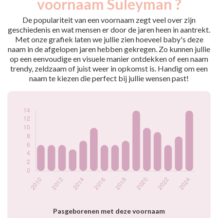
voornaam Suleyman ?
2010
6
2011
6
De populariteit van een voornaam zegt veel over zijn
2012
6
geschiedenis en wat mensen er door de jaren heen in aantrekt.
Met onze grafiek laten we jullie zien hoeveel baby's deze
2013
5
naam in de afgelopen jaren hebben gekregen. Zo kunnen jullie
2014
7
op een eenvoudige en visuele manier ontdekken of een naam
2015
10
trendy, zeldzaam of juist weer in opkomst is. Handig om een
2016
6
naam te kiezen die perfect bij jullie wensen past!
2017
6
2018
7
2019
14
2020
10
2021
9
2022
6
2023
8
2024
14
Popularité du
prénom Suleyman
par année
Pasgeborenen met deze voornaam