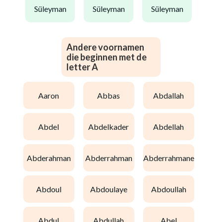
süleyman
süleyman
süleyman
Andere voornamen
die beginnen met de
letter A
aaron
abbas
abdallah
abdel
abdelkader
abdellah
abderahman
abderrahman
abderrahmane
abdoul
abdoulaye
abdoullah
abdul
abdullah
abel