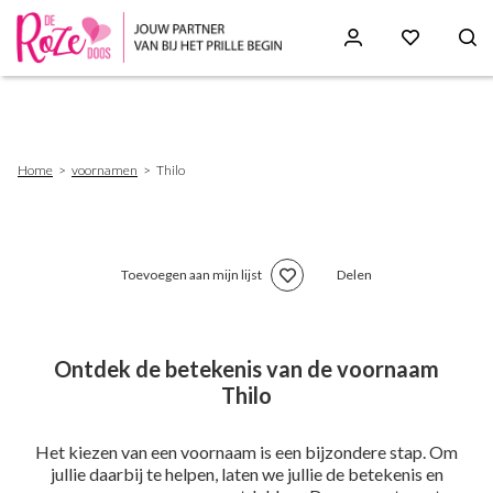
Skip
to
main
content
Breadcrumb
Home
voornamen
Thilo
Toevoegen aan mijn lijst
Delen
Ontdek de betekenis van de voornaam
Thilo
Het kiezen van een voornaam is een bijzondere stap. Om
jullie daarbij te helpen, laten we jullie de betekenis en