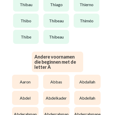
thibau
thiago
thierno
thibo
thibeau
thiméo
thibe
thibeau
Andere voornamen
die beginnen met de
letter A
aaron
abbas
abdallah
abdel
abdelkader
abdellah
abderahman
abderrahman
abderrahmane