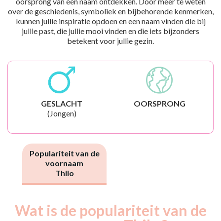
oorsprong van een naam ontdekken. Door meer te weten
over de geschiedenis, symboliek en bijbehorende kenmerken,
kunnen jullie inspiratie opdoen en een naam vinden die bij
jullie past, die jullie mooi vinden en die iets bijzonders
betekent voor jullie gezin.
GESLACHT
OORSPRONG
(Jongen)
Populariteit van de
voornaam
Thilo
Wat is de populariteit van de
Nouveaux-
Année
nés