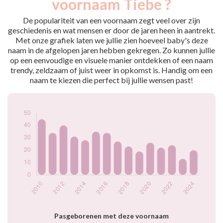
voornaam Tiebe ?
2009
46
2010
45
De populariteit van een voornaam zegt veel over zijn
2011
34
geschiedenis en wat mensen er door de jaren heen in aantrekt.
Met onze grafiek laten we jullie zien hoeveel baby's deze
2012
40
naam in de afgelopen jaren hebben gekregen. Zo kunnen jullie
2013
31
op een eenvoudige en visuele manier ontdekken of een naam
2014
28
trendy, zeldzaam of juist weer in opkomst is. Handig om een
2015
35
naam te kiezen die perfect bij jullie wensen past!
2016
34
2017
27
2018
23
2019
19
2020
26
2021
22
2022
24
2023
13
2024
20
Popularité du
prénom Tiebe par
année
Pasgeborenen met deze voornaam