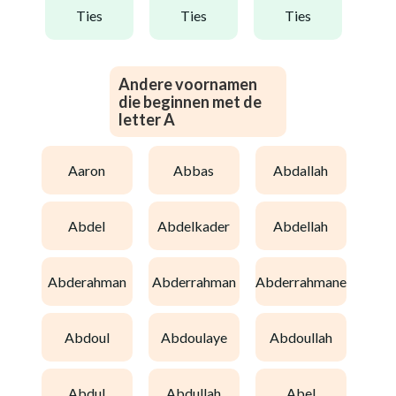
ties
ties
ties
Andere voornamen
die beginnen met de
letter A
aaron
abbas
abdallah
abdel
abdelkader
abdellah
abderahman
abderrahman
abderrahmane
abdoul
abdoulaye
abdoullah
abdul
abdullah
abel