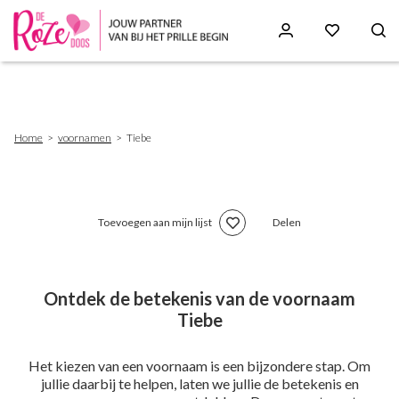
Skip
to
main
content
Breadcrumb
Home
voornamen
Tiebe
Toevoegen aan mijn lijst
Delen
Ontdek de betekenis van de voornaam
Tiebe
Het kiezen van een voornaam is een bijzondere stap. Om
jullie daarbij te helpen, laten we jullie de betekenis en