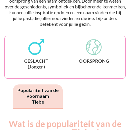
oorsprong van een naam ontdekken. Door meer te weten
over de geschiedenis, symboliek en bijbehorende kenmerken,
kunnen jullie inspiratie opdoen en een naam vinden die bij
jullie past, die jullie mooi vinden en die iets bijzonders
betekent voor jullie gezin.
GESLACHT
OORSPRONG
(Jongen)
Populariteit van de
voornaam
Tiebe
Wat is de populariteit van de
Nouveaux-
Année
nés